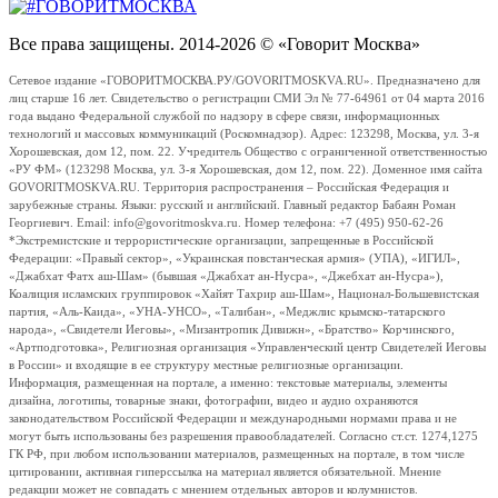
Все права защищены. 2014-2026 © «Говорит Москва»
Сетевое издание «ГОВОРИТМОСКВА.РУ/GOVORITMOSKVA.RU». Предназначено для
лиц старше 16 лет. Свидетельство о регистрации СМИ Эл № 77-64961 от 04 марта 2016
года выдано Федеральной службой по надзору в сфере связи, информационных
технологий и массовых коммуникаций (Роскомнадзор). Адрес: 123298, Москва, ул. 3-я
Хорошевская, дом 12, пом. 22. Учредитель Общество с ограниченной ответственностью
«РУ ФМ» (123298 Москва, ул. 3-я Хорошевская, дом 12, пом. 22). Доменное имя сайта
GOVORITMOSKVA.RU. Территория распространения – Российская Федерация и
зарубежные страны. Языки: русский и английский. Главный редактор Бабаян Роман
Георгиевич. Email: info@govoritmoskva.ru. Номер телефона: +7 (495) 950-62-26
*Экстремистские и террористические организации, запрещенные в Российской
Федерации: «Правый сектор», «Украинская повстанческая армия» (УПА), «ИГИЛ»,
«Джабхат Фатх аш-Шам» (бывшая «Джабхат ан-Нусра», «Джебхат ан-Нусра»),
Коалиция исламских группировок «Хайят Тахрир аш-Шам», Национал-Большевистская
партия, «Аль-Каида», «УНА-УНСО», «Талибан», «Меджлис крымско-татарского
народа», «Свидетели Иеговы», «Мизантропик Дивижн», «Братство» Корчинского,
«Артподготовка», Религиозная организация «Управленческий центр Свидетелей Иеговы
в России» и входящие в ее структуру местные религиозные организации.
Информация, размещенная на портале, а именно: текстовые материалы, элементы
дизайна, логотипы, товарные знаки, фотографии, видео и аудио охраняются
законодательством Российской Федерации и международными нормами права и не
могут быть использованы без разрешения правообладателей. Согласно ст.ст. 1274,1275
ГК РФ, при любом использовании материалов, размещенных на портале, в том числе
цитировании, активная гиперссылка на материал является обязательной. Мнение
редакции может не совпадать с мнением отдельных авторов и колумнистов.