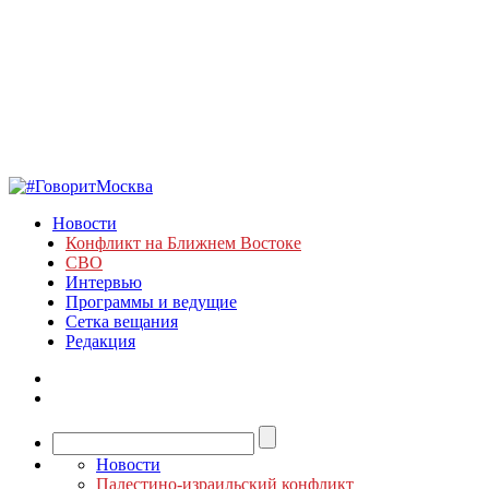
Новости
Конфликт на Ближнем Востоке
СВО
Интервью
Программы и ведущие
Сетка вещания
Редакция
Новости
Палестино-израильский конфликт