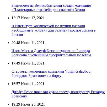
Бизнесмен из Великобритании создал коалицию
«Планетарных стражей» для спасения Земли
12:17
Июль 12, 2021
В Институте космической политики назвали
необходимые условия для развития космотуризма в
России
20:48
Июль 11, 2021
Илон Маск и Джефф Безос поздравили Ричарда
Брэнсона с успешным суборбитальным полётом
17:49
Июль 11, 2021
Стартовал космоплан компании Virgin Galactic с
Ричардом Брэнсоном на борту
16:57
Июль 11, 2021
Джефф Безос пожелал удачи своему конкуренту Ричарду
Брэнсону
19:29
Июнь 25, 2021