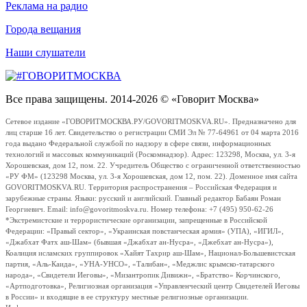
Реклама на радио
Города вещания
Наши слушатели
Все права защищены. 2014-2026 © «Говорит Москва»
Сетевое издание «ГОВОРИТМОСКВА.РУ/GOVORITMOSKVA.RU». Предназначено для
лиц старше 16 лет. Свидетельство о регистрации СМИ Эл № 77-64961 от 04 марта 2016
года выдано Федеральной службой по надзору в сфере связи, информационных
технологий и массовых коммуникаций (Роскомнадзор). Адрес: 123298, Москва, ул. 3-я
Хорошевская, дом 12, пом. 22. Учредитель Общество с ограниченной ответственностью
«РУ ФМ» (123298 Москва, ул. 3-я Хорошевская, дом 12, пом. 22). Доменное имя сайта
GOVORITMOSKVA.RU. Территория распространения – Российская Федерация и
зарубежные страны. Языки: русский и английский. Главный редактор Бабаян Роман
Георгиевич. Email: info@govoritmoskva.ru. Номер телефона: +7 (495) 950-62-26
*Экстремистские и террористические организации, запрещенные в Российской
Федерации: «Правый сектор», «Украинская повстанческая армия» (УПА), «ИГИЛ»,
«Джабхат Фатх аш-Шам» (бывшая «Джабхат ан-Нусра», «Джебхат ан-Нусра»),
Коалиция исламских группировок «Хайят Тахрир аш-Шам», Национал-Большевистская
партия, «Аль-Каида», «УНА-УНСО», «Талибан», «Меджлис крымско-татарского
народа», «Свидетели Иеговы», «Мизантропик Дивижн», «Братство» Корчинского,
«Артподготовка», Религиозная организация «Управленческий центр Свидетелей Иеговы
в России» и входящие в ее структуру местные религиозные организации.