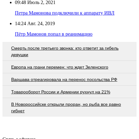
09:48
Июль 2, 2021
Петра Мамонова подключили к аппарату ИВЛ
14:24
Авг. 24, 2019
Пётр Мамонов попал в реанимацию
Смерть после третьего звонка: кто ответит за гибель
девушки
Европа на грани перемен: что ждет Зеленского
Варшава отреагировала на перенос посольства РФ
Товарооборот России и Армении рухнул на 21%
В Новороссийске открыли проран, но рыба все равно
гибнет