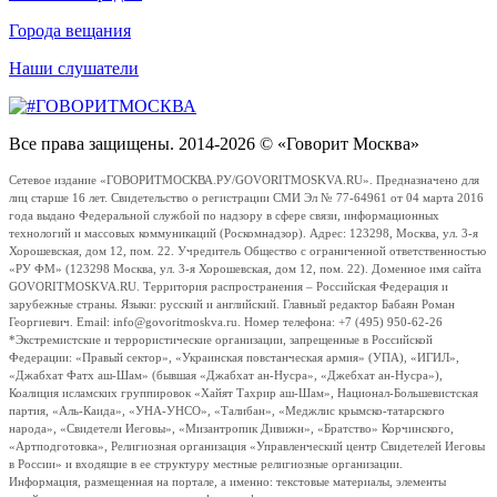
Города вещания
Наши слушатели
Все права защищены. 2014-2026 © «Говорит Москва»
Сетевое издание «ГОВОРИТМОСКВА.РУ/GOVORITMOSKVA.RU». Предназначено для
лиц старше 16 лет. Свидетельство о регистрации СМИ Эл № 77-64961 от 04 марта 2016
года выдано Федеральной службой по надзору в сфере связи, информационных
технологий и массовых коммуникаций (Роскомнадзор). Адрес: 123298, Москва, ул. 3-я
Хорошевская, дом 12, пом. 22. Учредитель Общество с ограниченной ответственностью
«РУ ФМ» (123298 Москва, ул. 3-я Хорошевская, дом 12, пом. 22). Доменное имя сайта
GOVORITMOSKVA.RU. Территория распространения – Российская Федерация и
зарубежные страны. Языки: русский и английский. Главный редактор Бабаян Роман
Георгиевич. Email: info@govoritmoskva.ru. Номер телефона: +7 (495) 950-62-26
*Экстремистские и террористические организации, запрещенные в Российской
Федерации: «Правый сектор», «Украинская повстанческая армия» (УПА), «ИГИЛ»,
«Джабхат Фатх аш-Шам» (бывшая «Джабхат ан-Нусра», «Джебхат ан-Нусра»),
Коалиция исламских группировок «Хайят Тахрир аш-Шам», Национал-Большевистская
партия, «Аль-Каида», «УНА-УНСО», «Талибан», «Меджлис крымско-татарского
народа», «Свидетели Иеговы», «Мизантропик Дивижн», «Братство» Корчинского,
«Артподготовка», Религиозная организация «Управленческий центр Свидетелей Иеговы
в России» и входящие в ее структуру местные религиозные организации.
Информация, размещенная на портале, а именно: текстовые материалы, элементы