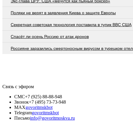
Экс-глава ЦРУ: США «мечутся как пьяный боксер»
Поляки не верят в заявления Киева о защите Европы
Секретная советская технология поставила в тупик ВВС США
Спасёт ли осень Россию от атак дронов
Россияне заразились смертоносным вирусом в турецком отел
Связь с эфиром
СМС
+7 (925) 88-88-948
Звонок
+7 (495) 73-73-948
MAX
govoritmskbot
Telegram
govoritmskbot
Письмо
info@govoritmoskva.ru