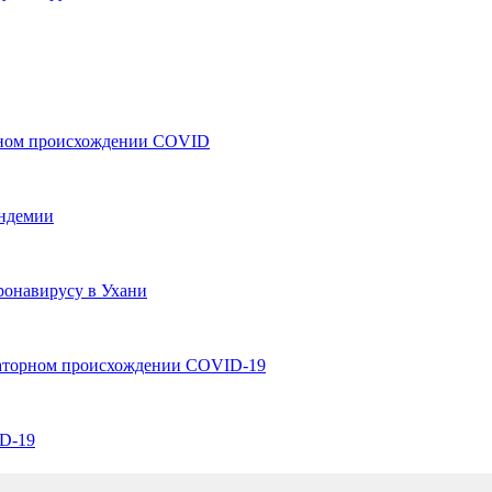
рном происхождении COVID
андемии
ронавирусу в Ухани
раторном происхождении COVID-19
D-19