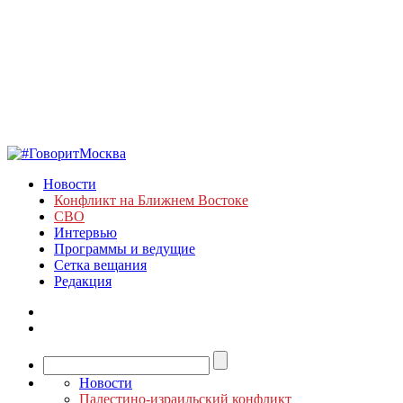
Новости
Конфликт на Ближнем Востоке
СВО
Интервью
Программы и ведущие
Сетка вещания
Редакция
Новости
Палестино-израильский конфликт