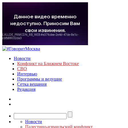
Новости
Конфликт на Ближнем Востоке
СВО
Интервью
Программы и ведущие
Сетка вещания
Редакция
Новости
Палестино-израильский конфликт