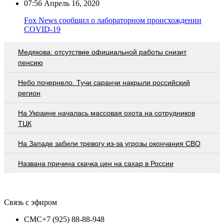
07:56
Апрель 16, 2020
Fox News сообщил о лабораторном происхождении
COVID-19
Медякова: отсутствие официальной работы снизит
пенсию
Небо почернело. Тучи саранчи накрыли российский
регион
На Украине началась массовая охота на сотрудников
ТЦК
На Западе забили тревогу из-за угрозы окончания СВО
Названа причина скачка цен на сахар в России
Связь с эфиром
СМС
+7 (925) 88-88-948