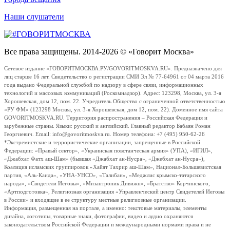
Наши слушатели
Все права защищены. 2014-2026 © «Говорит Москва»
Сетевое издание «ГОВОРИТМОСКВА.РУ/GOVORITMOSKVA.RU». Предназначено для
лиц старше 16 лет. Свидетельство о регистрации СМИ Эл № 77-64961 от 04 марта 2016
года выдано Федеральной службой по надзору в сфере связи, информационных
технологий и массовых коммуникаций (Роскомнадзор). Адрес: 123298, Москва, ул. 3-я
Хорошевская, дом 12, пом. 22. Учредитель Общество с ограниченной ответственностью
«РУ ФМ» (123298 Москва, ул. 3-я Хорошевская, дом 12, пом. 22). Доменное имя сайта
GOVORITMOSKVA.RU. Территория распространения – Российская Федерация и
зарубежные страны. Языки: русский и английский. Главный редактор Бабаян Роман
Георгиевич. Email: info@govoritmoskva.ru. Номер телефона: +7 (495) 950-62-26
*Экстремистские и террористические организации, запрещенные в Российской
Федерации: «Правый сектор», «Украинская повстанческая армия» (УПА), «ИГИЛ»,
«Джабхат Фатх аш-Шам» (бывшая «Джабхат ан-Нусра», «Джебхат ан-Нусра»),
Коалиция исламских группировок «Хайят Тахрир аш-Шам», Национал-Большевистская
партия, «Аль-Каида», «УНА-УНСО», «Талибан», «Меджлис крымско-татарского
народа», «Свидетели Иеговы», «Мизантропик Дивижн», «Братство» Корчинского,
«Артподготовка», Религиозная организация «Управленческий центр Свидетелей Иеговы
в России» и входящие в ее структуру местные религиозные организации.
Информация, размещенная на портале, а именно: текстовые материалы, элементы
дизайна, логотипы, товарные знаки, фотографии, видео и аудио охраняются
законодательством Российской Федерации и международными нормами права и не