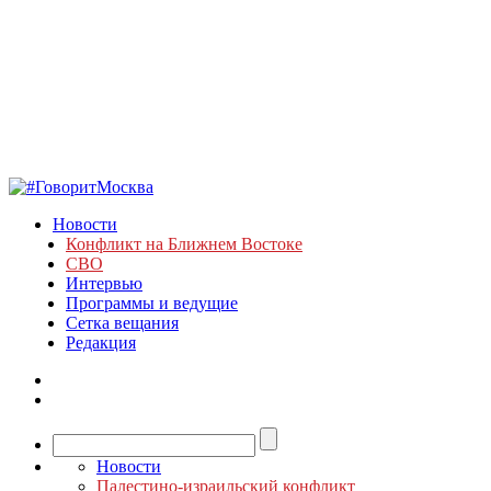
Новости
Конфликт на Ближнем Востоке
СВО
Интервью
Программы и ведущие
Сетка вещания
Редакция
Новости
Палестино-израильский конфликт