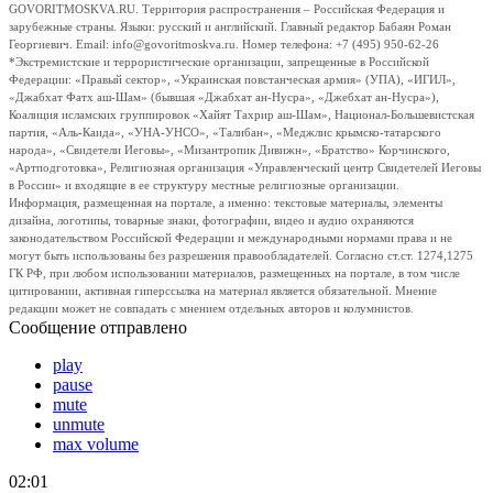
GOVORITMOSKVA.RU. Территория распространения – Российская Федерация и
зарубежные страны. Языки: русский и английский. Главный редактор Бабаян Роман
Георгиевич. Email: info@govoritmoskva.ru. Номер телефона: +7 (495) 950-62-26
*Экстремистские и террористические организации, запрещенные в Российской
Федерации: «Правый сектор», «Украинская повстанческая армия» (УПА), «ИГИЛ»,
«Джабхат Фатх аш-Шам» (бывшая «Джабхат ан-Нусра», «Джебхат ан-Нусра»),
Коалиция исламских группировок «Хайят Тахрир аш-Шам», Национал-Большевистская
партия, «Аль-Каида», «УНА-УНСО», «Талибан», «Меджлис крымско-татарского
народа», «Свидетели Иеговы», «Мизантропик Дивижн», «Братство» Корчинского,
«Артподготовка», Религиозная организация «Управленческий центр Свидетелей Иеговы
в России» и входящие в ее структуру местные религиозные организации.
Информация, размещенная на портале, а именно: текстовые материалы, элементы
дизайна, логотипы, товарные знаки, фотографии, видео и аудио охраняются
законодательством Российской Федерации и международными нормами права и не
могут быть использованы без разрешения правообладателей. Согласно ст.ст. 1274,1275
ГК РФ, при любом использовании материалов, размещенных на портале, в том числе
цитировании, активная гиперссылка на материал является обязательной. Мнение
редакции может не совпадать с мнением отдельных авторов и колумнистов.
Сообщение отправлено
play
pause
mute
unmute
max volume
02:01