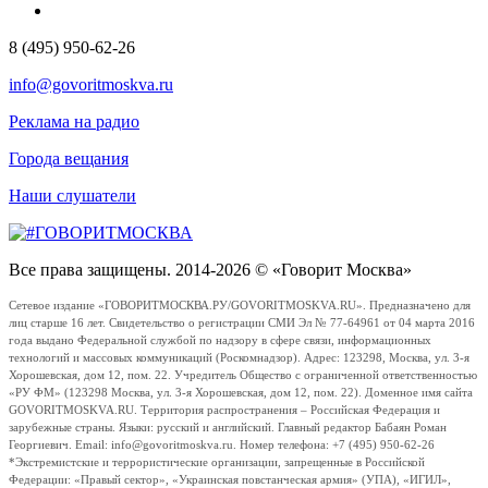
8 (495) 950-62-26
info@govoritmoskva.ru
Реклама на радио
Города вещания
Наши слушатели
Все права защищены. 2014-2026 © «Говорит Москва»
Сетевое издание «ГОВОРИТМОСКВА.РУ/GOVORITMOSKVA.RU». Предназначено для
лиц старше 16 лет. Свидетельство о регистрации СМИ Эл № 77-64961 от 04 марта 2016
года выдано Федеральной службой по надзору в сфере связи, информационных
технологий и массовых коммуникаций (Роскомнадзор). Адрес: 123298, Москва, ул. 3-я
Хорошевская, дом 12, пом. 22. Учредитель Общество с ограниченной ответственностью
«РУ ФМ» (123298 Москва, ул. 3-я Хорошевская, дом 12, пом. 22). Доменное имя сайта
GOVORITMOSKVA.RU. Территория распространения – Российская Федерация и
зарубежные страны. Языки: русский и английский. Главный редактор Бабаян Роман
Георгиевич. Email: info@govoritmoskva.ru. Номер телефона: +7 (495) 950-62-26
*Экстремистские и террористические организации, запрещенные в Российской
Федерации: «Правый сектор», «Украинская повстанческая армия» (УПА), «ИГИЛ»,