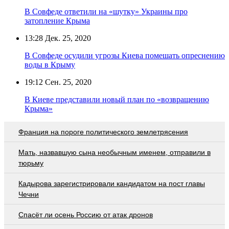
В Совфеде ответили на «шутку» Украины про
затопление Крыма
13:28
Дек. 25, 2020
В Совфеде осудили угрозы Киева помешать опреснению
воды в Крыму
19:12
Сен. 25, 2020
В Киеве представили новый план по «возвращению
Крыма»
Франция на пороге политического землетрясения
Мать, назвавшую сына необычным именем, отправили в
тюрьму
Кадырова зарегистрировали кандидатом на пост главы
Чечни
Спасёт ли осень Россию от атак дронов