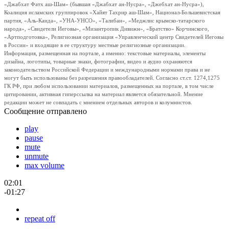
«Джабхат Фатх аш-Шам» (бывшая «Джабхат ан-Нусра», «Джебхат ан-Нусра»),
Коалиция исламских группировок «Хайят Тахрир аш-Шам», Национал-Большевистская
партия, «Аль-Каида», «УНА-УНСО», «Талибан», «Меджлис крымско-татарского
народа», «Свидетели Иеговы», «Мизантропик Дивижн», «Братство» Корчинского,
«Артподготовка», Религиозная организация «Управленческий центр Свидетелей Иеговы
в России» и входящие в ее структуру местные религиозные организации.
Информация, размещенная на портале, а именно: текстовые материалы, элементы
дизайна, логотипы, товарные знаки, фотографии, видео и аудио охраняются
законодательством Российской Федерации и международными нормами права и не
могут быть использованы без разрешения правообладателей. Согласно ст.ст. 1274,1275
ГК РФ, при любом использовании материалов, размещенных на портале, в том числе
цитировании, активная гиперссылка на материал является обязательной. Мнение
редакции может не совпадать с мнением отдельных авторов и колумнистов.
Сообщение отправлено
play
pause
mute
unmute
max volume
02:01
-01:27
repeat off