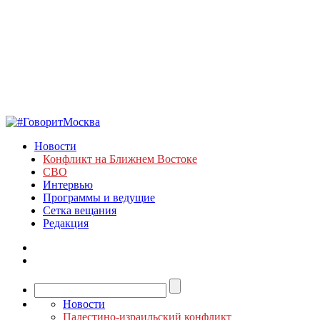
Новости
Конфликт на Ближнем Востоке
СВО
Интервью
Программы и ведущие
Сетка вещания
Редакция
Новости
Палестино-израильский конфликт