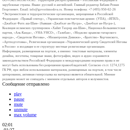
GOVORITMOSKVA.RU. Территория распространения – Российская Федерация и
зарубежные страны. Языки: русский и английский. Главный редактор Бабаян Роман
Георгиевич. Email: info@govoritmoskva.ru. Номер телефона: +7 (495) 950-62-26
*Экстремистские и террористические организации, запрещенные в Российской
Федерации: «Правый сектор», «Украинская повстанческая армия» (УПА), «ИГИЛ»,
«Джабхат Фатх аш-Шам» (бывшая «Джабхат ан-Нусра», «Джебхат ан-Нусра»),
Коалиция исламских группировок «Хайят Тахрир аш-Шам», Национал-Большевистская
партия, «Аль-Каида», «УНА-УНСО», «Талибан», «Меджлис крымско-татарского
народа», «Свидетели Иеговы», «Мизантропик Дивижн», «Братство» Корчинского,
«Артподготовка», Религиозная организация «Управленческий центр Свидетелей Иеговы
в России» и входящие в ее структуру местные религиозные организации.
Информация, размещенная на портале, а именно: текстовые материалы, элементы
дизайна, логотипы, товарные знаки, фотографии, видео и аудио охраняются
законодательством Российской Федерации и международными нормами права и не
могут быть использованы без разрешения правообладателей. Согласно ст.ст. 1274,1275
ГК РФ, при любом использовании материалов, размещенных на портале, в том числе
цитировании, активная гиперссылка на материал является обязательной. Мнение
редакции может не совпадать с мнением отдельных авторов и колумнистов.
Сообщение отправлено
play
pause
mute
unmute
max volume
02:01
-01:27