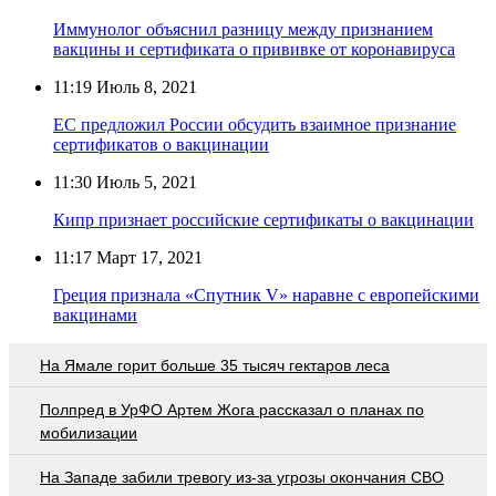
Иммунолог объяснил разницу между признанием
вакцины и сертификата о прививке от коронавируса
11:19
Июль 8, 2021
ЕС предложил России обсудить взаимное признание
сертификатов о вакцинации
11:30
Июль 5, 2021
Кипр признает российские сертификаты о вакцинации
11:17
Март 17, 2021
Греция признала «Спутник V» наравне с европейскими
вакцинами
На Ямале горит больше 35 тысяч гектаров леса
Полпред в УрФО Артем Жога рассказал о планах по
мобилизации
На Западе забили тревогу из-за угрозы окончания СВО