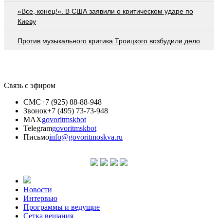
«Все, конец!». В США заявили о критическом ударе по
Киеву
Против музыкального критика Троицкого возбудили дело
Связь с эфиром
СМС
+7 (925) 88-88-948
Звонок
+7 (495) 73-73-948
MAX
govoritmskbot
Telegram
govoritmskbot
Письмо
info@govoritmoskva.ru
Новости
Интервью
Программы и ведущие
Сетка вещания