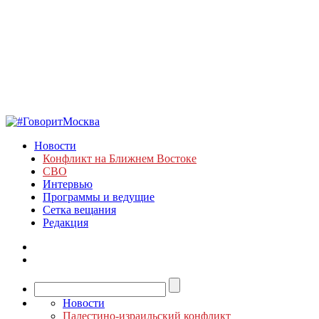
Новости
Конфликт на Ближнем Востоке
СВО
Интервью
Программы и ведущие
Сетка вещания
Редакция
Новости
Палестино-израильский конфликт