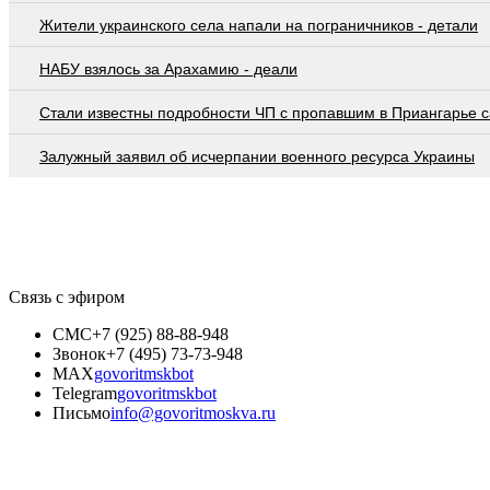
Жители украинского села напали на пограничников - детали
НАБУ взялось за Арахамию - деали
Стали известны подробности ЧП с пропавшим в Приангарье 
Залужный заявил об исчерпании военного ресурса Украины
Связь с эфиром
СМС
+7 (925) 88-88-948
Звонок
+7 (495) 73-73-948
MAX
govoritmskbot
Telegram
govoritmskbot
Письмо
info@govoritmoskva.ru