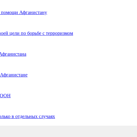
й помощи Афганистану
оей цели по борьбе с терроризмом
 Афганистана
 Афганистане
а ООН
лько в отдельных случаях