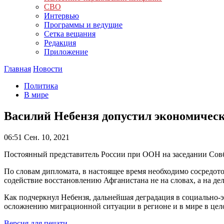
СВО
Интервью
Программы и ведущие
Сетка вещания
Редакция
Приложение
Главная
Новости
Политика
В мире
Василий Небензя допустил экономичес
06:51
Сен. 10, 2021
Постоянный представитель России при ООН на заседании Совбе
По словам дипломата, в настоящее время необходимо сосредот
содействие восстановлению Афганистана не на словах, а на дел
Как подчеркнул Небензя, дальнейшая деградация в социально-
осложнению миграционной ситуации в регионе и в мире в цел
Версия для печати