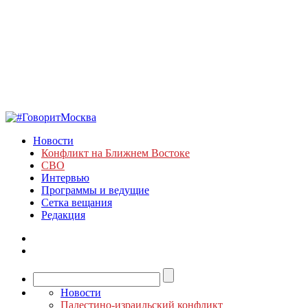
Новости
Конфликт на Ближнем Востоке
СВО
Интервью
Программы и ведущие
Сетка вещания
Редакция
Новости
Палестино-израильский конфликт