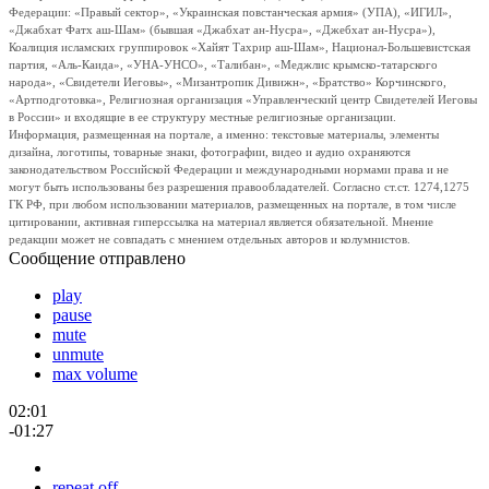
Федерации: «Правый сектор», «Украинская повстанческая армия» (УПА), «ИГИЛ»,
«Джабхат Фатх аш-Шам» (бывшая «Джабхат ан-Нусра», «Джебхат ан-Нусра»),
Коалиция исламских группировок «Хайят Тахрир аш-Шам», Национал-Большевистская
партия, «Аль-Каида», «УНА-УНСО», «Талибан», «Меджлис крымско-татарского
народа», «Свидетели Иеговы», «Мизантропик Дивижн», «Братство» Корчинского,
«Артподготовка», Религиозная организация «Управленческий центр Свидетелей Иеговы
в России» и входящие в ее структуру местные религиозные организации.
Информация, размещенная на портале, а именно: текстовые материалы, элементы
дизайна, логотипы, товарные знаки, фотографии, видео и аудио охраняются
законодательством Российской Федерации и международными нормами права и не
могут быть использованы без разрешения правообладателей. Согласно ст.ст. 1274,1275
ГК РФ, при любом использовании материалов, размещенных на портале, в том числе
цитировании, активная гиперссылка на материал является обязательной. Мнение
редакции может не совпадать с мнением отдельных авторов и колумнистов.
Сообщение отправлено
play
pause
mute
unmute
max volume
02:01
-01:27
repeat off