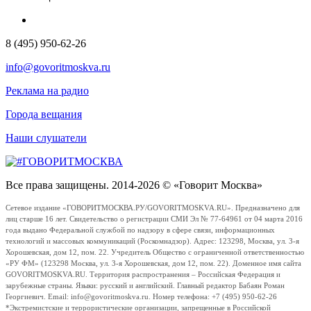
8 (495) 950-62-26
info@govoritmoskva.ru
Реклама на радио
Города вещания
Наши слушатели
Все права защищены. 2014-2026 © «Говорит Москва»
Сетевое издание «ГОВОРИТМОСКВА.РУ/GOVORITMOSKVA.RU». Предназначено для
лиц старше 16 лет. Свидетельство о регистрации СМИ Эл № 77-64961 от 04 марта 2016
года выдано Федеральной службой по надзору в сфере связи, информационных
технологий и массовых коммуникаций (Роскомнадзор). Адрес: 123298, Москва, ул. 3-я
Хорошевская, дом 12, пом. 22. Учредитель Общество с ограниченной ответственностью
«РУ ФМ» (123298 Москва, ул. 3-я Хорошевская, дом 12, пом. 22). Доменное имя сайта
GOVORITMOSKVA.RU. Территория распространения – Российская Федерация и
зарубежные страны. Языки: русский и английский. Главный редактор Бабаян Роман
Георгиевич. Email: info@govoritmoskva.ru. Номер телефона: +7 (495) 950-62-26
*Экстремистские и террористические организации, запрещенные в Российской