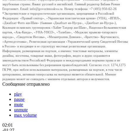
зарубежные страны. Языки: русский и английский. Главный редактор Бабаян Роман
Георгиевич. Email: info@govoritmoskva.ru. Номер телефона: +7 (495) 950-62-26
*Экстремистские и террористические организации, запрещенные в Российской
Федерации: «Правый сектор», «Украинская повстанческая армия» (УПА), «ИГИЛ»,
«Джабхат Фатх аш-Шам» (бывшая «Джабхат ан-Нусра», «Джебхат ан-Нусра»),
Коалиция исламских группировок «Хайят Тахрир аш-Шам», Национал-Большевистская
партия, «Аль-Каида», «УНА-УНСО», «Талибан», «Меджлис крымско-татарского
народа», «Свидетели Иеговы», «Мизантропик Дивижн», «Братство» Корчинского,
«Артподготовка», Религиозная организация «Управленческий центр Свидетелей Иеговы
в России» и входящие в ее структуру местные религиозные организации.
Информация, размещенная на портале, а именно: текстовые материалы, элементы
дизайна, логотипы, товарные знаки, фотографии, видео и аудио охраняются
законодательством Российской Федерации и международными нормами права и не
могут быть использованы без разрешения правообладателей. Согласно ст.ст. 1274,1275
ГК РФ, при любом использовании материалов, размещенных на портале, в том числе
цитировании, активная гиперссылка на материал является обязательной. Мнение
редакции может не совпадать с мнением отдельных авторов и колумнистов.
Сообщение отправлено
play
pause
mute
unmute
max volume
02:01
-01:27