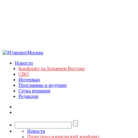
Новости
Конфликт на Ближнем Востоке
СВО
Интервью
Программы и ведущие
Сетка вещания
Редакция
Новости
Палестино-израильский конфликт