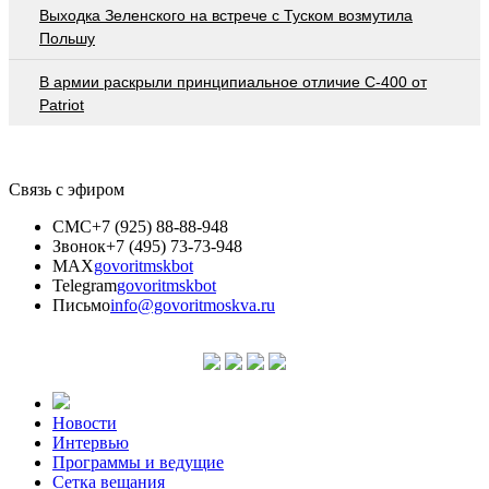
Выходка Зеленского на встрече с Туском возмутила
Польшу
В армии раскрыли принципиальное отличие С-400 от
Patriot
Связь с эфиром
СМС
+7 (925) 88-88-948
Звонок
+7 (495) 73-73-948
MAX
govoritmskbot
Telegram
govoritmskbot
Письмо
info@govoritmoskva.ru
Новости
Интервью
Программы и ведущие
Сетка вещания