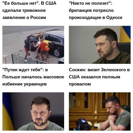
"Ее больше нет". В США
"Никто не полезет":
сделали тревожное
британцев потрясло
заявление о России
происходящее в Одессе
"Путин ждет тебя": в
Соскин: визит Зеленского в
Польше началось массовое
США оказался полным
избиение украинцев
провалом