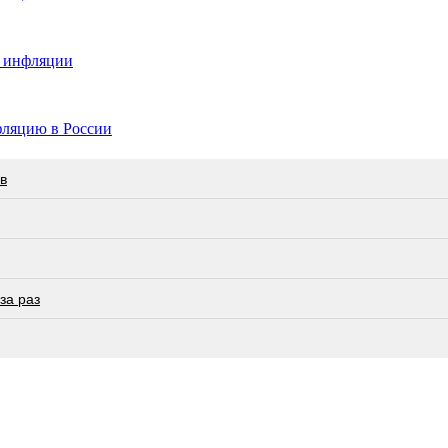
ю инфляции
фляцию в России
в
за раз