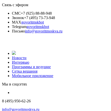
Связь с эфиром
СМС
+7 (925) 88-88-948
Звонок
+7 (495) 73-73-948
MAX
govoritmskbot
Telegram
govoritmskbot
Письмо
info@govoritmoskva.ru
Новости
Интервью
Программы и ведущие
Сетка вещания
Мобильное приложение
Мы в соцсетях
8 (495) 950-62-26
info@govoritmoskva.ru