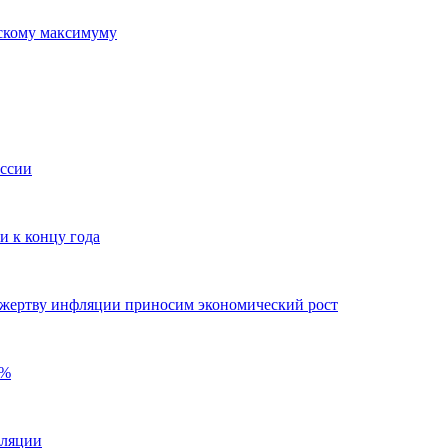
ескому максимуму
оссии
 к концу года
жертву инфляции приносим экономический рост
8%
фляции