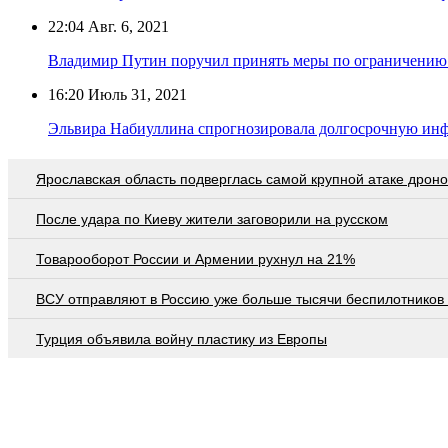
22:04
Авг. 6, 2021
Владимир Путин поручил принять меры по ограничени
16:20
Июль 31, 2021
Эльвира Набиуллина спрогнозировала долгосрочную ин
Ярославская область подверглась самой крупной атаке дроно
После удара по Киеву жители заговорили на русском
Товарооборот России и Армении рухнул на 21%
ВСУ отправляют в Россию уже больше тысячи беспилотников 
Турция объявила войну пластику из Европы