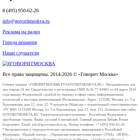
8 (495) 950-62-26
info@govoritmoskva.ru
Реклама на радио
Города вещания
Наши слушатели
Все права защищены. 2014-2026 © «Говорит Москва»
Сетевое издание «ГОВОРИТМОСКВА.РУ/GOVORITMOSKVA.RU». Предназначено для
лиц старше 16 лет. Свидетельство о регистрации СМИ Эл № 77-64961 от 04 марта 2016
года выдано Федеральной службой по надзору в сфере связи, информационных
технологий и массовых коммуникаций (Роскомнадзор). Адрес: 123298, Москва, ул. 3-я
Хорошевская, дом 12, пом. 22. Учредитель Общество с ограниченной ответственностью
«РУ ФМ» (123298 Москва, ул. 3-я Хорошевская, дом 12, пом. 22). Доменное имя сайта
GOVORITMOSKVA.RU. Территория распространения – Российская Федерация и
зарубежные страны. Языки: русский и английский. Главный редактор Бабаян Роман
Георгиевич. Email: info@govoritmoskva.ru. Номер телефона: +7 (495) 950-62-26
*Экстремистские и террористические организации, запрещенные в Российской
Федерации: «Правый сектор», «Украинская повстанческая армия» (УПА), «ИГИЛ»,
«Джабхат Фатх аш-Шам» (бывшая «Джабхат ан-Нусра», «Джебхат ан-Нусра»),