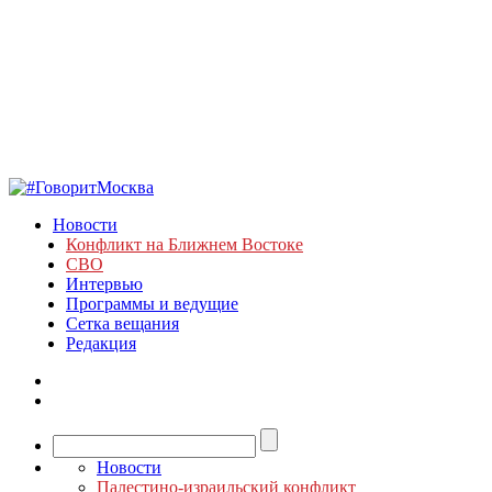
Новости
Конфликт на Ближнем Востоке
СВО
Интервью
Программы и ведущие
Сетка вещания
Редакция
Новости
Палестино-израильский конфликт