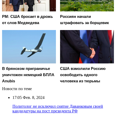
PM: США бросает в дрожь
Россиян начали
от слов Медведева
штрафовать за борщевик
В брянском приграничье
США взмолили Россию
уничтожен немецкий БПЛА
освободить одного
Anubis
человека из тюрьмы
Новости по теме
17:05
Фев. 8, 2024
Политолог не исключил снятие Даванковым своей
кандидатуры на пост президента РФ