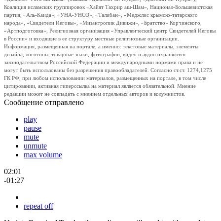
Коалиция исламских группировок «Хайят Тахрир аш-Шам», Национал-Большевистская
партия, «Аль-Каида», «УНА-УНСО», «Талибан», «Меджлис крымско-татарского
народа», «Свидетели Иеговы», «Мизантропик Дивижн», «Братство» Корчинского,
«Артподготовка», Религиозная организация «Управленческий центр Свидетелей Иеговы
в России» и входящие в ее структуру местные религиозные организации.
Информация, размещенная на портале, а именно: текстовые материалы, элементы
дизайна, логотипы, товарные знаки, фотографии, видео и аудио охраняются
законодательством Российской Федерации и международными нормами права и не
могут быть использованы без разрешения правообладателей. Согласно ст.ст. 1274,1275
ГК РФ, при любом использовании материалов, размещенных на портале, в том числе
цитировании, активная гиперссылка на материал является обязательной. Мнение
редакции может не совпадать с мнением отдельных авторов и колумнистов.
Сообщение отправлено
play
pause
mute
unmute
max volume
02:01
-01:27
repeat off