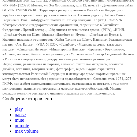
Хорошевская, дом 12, пом. 22. Учредитель Общество с ограниченной ответственностью
«РУ ФМ» (123298 Москва, ул. 3-я Хорошевская, дом 12, пом. 22). Доменное имя сайта
GOVORITMOSKVA.RU. Территория распространения – Российская Федерация и
зарубежные страны. Языки: русский и английский. Главный редактор Бабаян Роман
Георгиевич. Email: info@govoritmoskva.ru. Номер телефона: +7 (495) 950-62-26
*Экстремистские и террористические организации, запрещенные в Российской
Федерации: «Правый сектор», «Украинская повстанческая армия» (УПА), «ИГИЛ»,
«Джабхат Фатх аш-Шам» (бывшая «Джабхат ан-Нусра», «Джебхат ан-Нусра»),
Коалиция исламских группировок «Хайят Тахрир аш-Шам», Национал-Большевистская
партия, «Аль-Каида», «УНА-УНСО», «Талибан», «Меджлис крымско-татарского
народа», «Свидетели Иеговы», «Мизантропик Дивижн», «Братство» Корчинского,
«Артподготовка», Религиозная организация «Управленческий центр Свидетелей Иеговы
в России» и входящие в ее структуру местные религиозные организации.
Информация, размещенная на портале, а именно: текстовые материалы, элементы
дизайна, логотипы, товарные знаки, фотографии, видео и аудио охраняются
законодательством Российской Федерации и международными нормами права и не
могут быть использованы без разрешения правообладателей. Согласно ст.ст. 1274,1275
ГК РФ, при любом использовании материалов, размещенных на портале, в том числе
цитировании, активная гиперссылка на материал является обязательной. Мнение
редакции может не совпадать с мнением отдельных авторов и колумнистов.
Сообщение отправлено
play
pause
mute
unmute
max volume