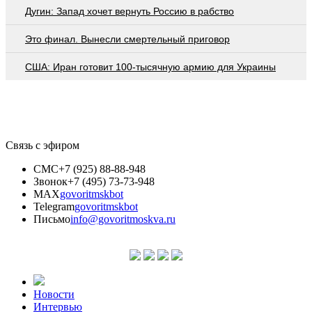
Дугин: Запад хочет вернуть Россию в рабство
Это финал. Вынесли смертельный приговор
США: Иран готовит 100-тысячную армию для Украины
Связь с эфиром
СМС
+7 (925) 88-88-948
Звонок
+7 (495) 73-73-948
MAX
govoritmskbot
Telegram
govoritmskbot
Письмо
info@govoritmoskva.ru
Новости
Интервью