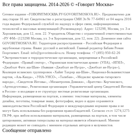
Все права защищены. 2014-2026 © «Говорит Москва»
Сетевое издание «ГОВОРИТМОСКВА.РУ/GOVORITMOSKVA.RU». Предназначено для
лиц старше 16 лет. Свидетельство о регистрации СМИ Эл № 77-64961 от 04 марта 2016
года выдано Федеральной службой по надзору в сфере связи, информационных
технологий и массовых коммуникаций (Роскомнадзор). Адрес: 123298, Москва, ул. 3-я
Хорошевская, дом 12, пом. 22. Учредитель Общество с ограниченной ответственностью
«РУ ФМ» (123298 Москва, ул. 3-я Хорошевская, дом 12, пом. 22). Доменное имя сайта
GOVORITMOSKVA.RU. Территория распространения – Российская Федерация и
зарубежные страны. Языки: русский и английский. Главный редактор Бабаян Роман
Георгиевич. Email: info@govoritmoskva.ru. Номер телефона: +7 (495) 950-62-26
*Экстремистские и террористические организации, запрещенные в Российской
Федерации: «Правый сектор», «Украинская повстанческая армия» (УПА), «ИГИЛ»,
«Джабхат Фатх аш-Шам» (бывшая «Джабхат ан-Нусра», «Джебхат ан-Нусра»),
Коалиция исламских группировок «Хайят Тахрир аш-Шам», Национал-Большевистская
партия, «Аль-Каида», «УНА-УНСО», «Талибан», «Меджлис крымско-татарского
народа», «Свидетели Иеговы», «Мизантропик Дивижн», «Братство» Корчинского,
«Артподготовка», Религиозная организация «Управленческий центр Свидетелей Иеговы
в России» и входящие в ее структуру местные религиозные организации.
Информация, размещенная на портале, а именно: текстовые материалы, элементы
дизайна, логотипы, товарные знаки, фотографии, видео и аудио охраняются
законодательством Российской Федерации и международными нормами права и не
могут быть использованы без разрешения правообладателей. Согласно ст.ст. 1274,1275
ГК РФ, при любом использовании материалов, размещенных на портале, в том числе
цитировании, активная гиперссылка на материал является обязательной. Мнение
редакции может не совпадать с мнением отдельных авторов и колумнистов.
Сообщение отправлено