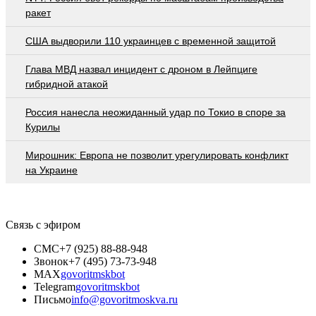
ракет
США выдворили 110 украинцев с временной защитой
Глава МВД назвал инцидент с дроном в Лейпциге
гибридной атакой
Россия нанесла неожиданный удар по Токио в споре за
Курилы
Мирошник: Европа не позволит урегулировать конфликт
на Украине
Связь с эфиром
СМС
+7 (925) 88-88-948
Звонок
+7 (495) 73-73-948
MAX
govoritmskbot
Telegram
govoritmskbot
Письмо
info@govoritmoskva.ru