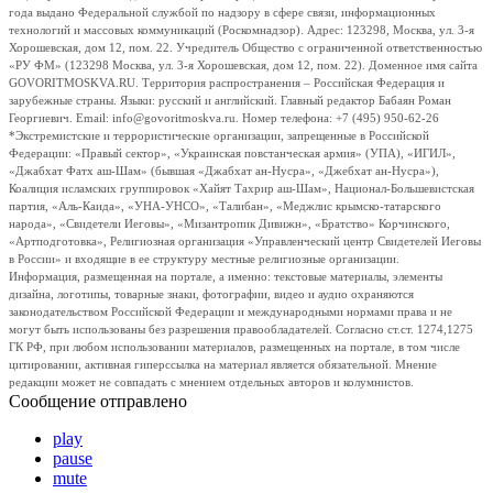
года выдано Федеральной службой по надзору в сфере связи, информационных
технологий и массовых коммуникаций (Роскомнадзор). Адрес: 123298, Москва, ул. 3-я
Хорошевская, дом 12, пом. 22. Учредитель Общество с ограниченной ответственностью
«РУ ФМ» (123298 Москва, ул. 3-я Хорошевская, дом 12, пом. 22). Доменное имя сайта
GOVORITMOSKVA.RU. Территория распространения – Российская Федерация и
зарубежные страны. Языки: русский и английский. Главный редактор Бабаян Роман
Георгиевич. Email: info@govoritmoskva.ru. Номер телефона: +7 (495) 950-62-26
*Экстремистские и террористические организации, запрещенные в Российской
Федерации: «Правый сектор», «Украинская повстанческая армия» (УПА), «ИГИЛ»,
«Джабхат Фатх аш-Шам» (бывшая «Джабхат ан-Нусра», «Джебхат ан-Нусра»),
Коалиция исламских группировок «Хайят Тахрир аш-Шам», Национал-Большевистская
партия, «Аль-Каида», «УНА-УНСО», «Талибан», «Меджлис крымско-татарского
народа», «Свидетели Иеговы», «Мизантропик Дивижн», «Братство» Корчинского,
«Артподготовка», Религиозная организация «Управленческий центр Свидетелей Иеговы
в России» и входящие в ее структуру местные религиозные организации.
Информация, размещенная на портале, а именно: текстовые материалы, элементы
дизайна, логотипы, товарные знаки, фотографии, видео и аудио охраняются
законодательством Российской Федерации и международными нормами права и не
могут быть использованы без разрешения правообладателей. Согласно ст.ст. 1274,1275
ГК РФ, при любом использовании материалов, размещенных на портале, в том числе
цитировании, активная гиперссылка на материал является обязательной. Мнение
редакции может не совпадать с мнением отдельных авторов и колумнистов.
Сообщение отправлено
play
pause
mute