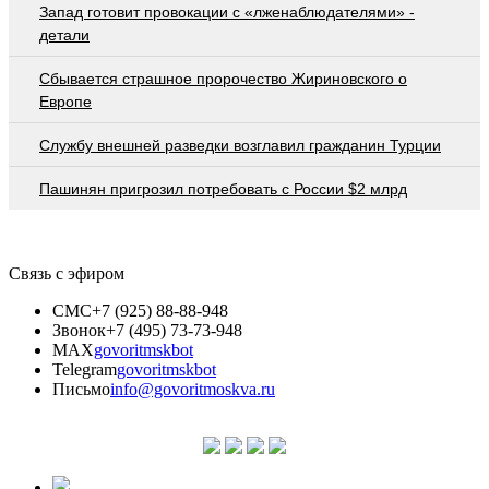
Запад готовит провокации с «лженаблюдателями» -
детали
Сбывается страшное пророчество Жириновского о
Европе
Службу внешней разведки возглавил гражданин Турции
Пашинян пригрозил потребовать c России $2 млрд
Связь с эфиром
СМС
+7 (925) 88-88-948
Звонок
+7 (495) 73-73-948
MAX
govoritmskbot
Telegram
govoritmskbot
Письмо
info@govoritmoskva.ru