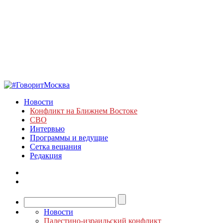
Новости
Конфликт на Ближнем Востоке
СВО
Интервью
Программы и ведущие
Сетка вещания
Редакция
Новости
Палестино-израильский конфликт