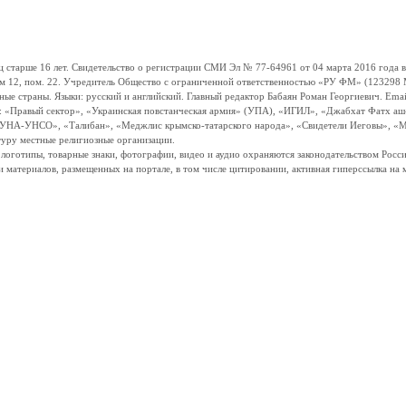
ше 16 лет. Свидетельство о регистрации СМИ Эл № 77-64961 от 04 марта 2016 года вы
ом 12, пом. 22. Учредитель Общество с ограниченной ответственностью «РУ ФМ» (123298 Мо
траны. Языки: русский и английский. Главный редактор Бабаян Роман Георгиевич. Email:
и: «Правый сектор», «Украинская повстанческая армия» (УПА), «ИГИЛ», «Джабхат Фатх а
«УНА-УНСО», «Талибан», «Меджлис крымско-татарского народа», «Свидетели Иеговы», «М
туру местные религиозные организации.
, логотипы, товарные знаки, фотографии, видео и аудио охраняются законодательством Ро
и материалов, размещенных на портале, в том числе цитировании, активная гиперссылка на 