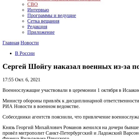
СВО
Интервью
Программы и ведущие
Сетка вещания
Редакция
Приложение
Главная
Новости
В России
Сергей Шойгу наказал военных из-за п
17:55
Окт. 6, 2021
Военнослужащие участвовали в церемонии 1 октября в Исаакие
Министр обороны привлёк к дисциплинарной ответственности 
РИА Новости в военном ведомстве.
Собеседники агентств пояснили, что привлечение военнослу
Князь Георгий Михайлович Романов женился на дочери бывшего
провёл митрополит Санкт-Петербургский и Ладожский Варсон
Франца-Вильгельма Прусского.