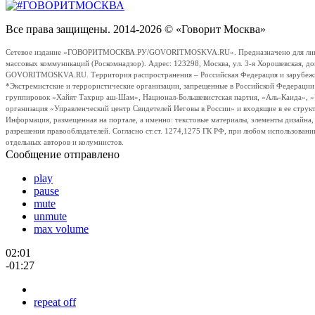
Все права защищены. 2014-2026 © «Говорит Москва»
Сетевое издание «ГОВОРИТМОСКВА.РУ/GOVORITMOSKVA.RU». Предназначено для лиц стар
массовых коммуникаций (Роскомнадзор). Адрес: 123298, Москва, ул. 3-я Хорошевская, д
GOVORITMOSKVA.RU. Территория распространения – Российская Федерация и зарубежные с
*Экстремистские и террористические организации, запрещенные в Российской Федераци
группировок «Хайят Тахрир аш-Шам», Национал-Большевистская партия, «Аль-Каида», 
организация «Управленческий центр Свидетелей Иеговы в России» и входящие в ее струк
Информация, размещенная на портале, а именно: текстовые материалы, элементы дизайна
разрешения правообладателей. Согласно ст.ст. 1274,1275 ГК РФ, при любом использовани
отдельных авторов и колумнистов.
Сообщение отправлено
play
pause
mute
unmute
max volume
02:01
-01:27
repeat off