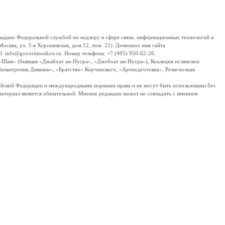
дано Федеральной службой по надзору в сфере связи, информационных технологий и
сква, ул. 3-я Хорошевская, дом 12, пом. 22). Доменное имя сайта
 info@govoritmoskva.ru. Номер телефона: +7 (495) 950-62-26
ш-Шам» (бывшая «Джабхат ан-Нусра», «Джебхат ан-Нусра»), Коалиция исламских
изантропик Дивижн», «Братство» Корчинского, «Артподготовка», Религиозная
ссийской Федерации и международными нормами права и не могут быть использованы без
материал является обязательной. Мнение редакции может не совпадать с мнением