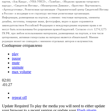
партия, «Аль-Каида», «УНА-УНСО», «Талибан», «Меджлис крымско-татарского
народа», «Свидетели Иеговы», «Мизантропик Дивижн», «Братство» Корчинского,
«Артподготовка», Религиозная организация «Управленческий центр Свидетелей Иеговы
в России» и входящие в ее структуру местные религиозные организации.
Информация, размещенная на портале, а именно: текстовые материалы, элементы
дизайна, логотипы, товарные знаки, фотографии, видео и аудио охраняются
законодательством Российской Федерации и международными нормами права и не
могут быть использованы без разрешения правообладателей. Согласно ст.ст. 1274,1275
ГК РФ, при любом использовании материалов, размещенных на портале, в том числе
цитировании, активная гиперссылка на материал является обязательной. Мнение
редакции может не совпадать с мнением отдельных авторов и колумнистов.
Сообщение отправлено
play
pause
mute
unmute
max volume
02:01
-01:27
repeat off
Update Required
To play the media you will need to either update
your browser to a recent version or update your
Flash plugin
.