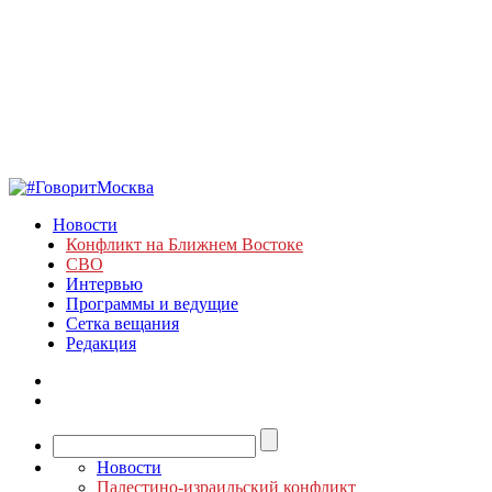
Новости
Конфликт на Ближнем Востоке
СВО
Интервью
Программы и ведущие
Сетка вещания
Редакция
Новости
Палестино-израильский конфликт