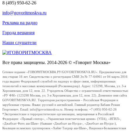
8 (495) 950-62-26
info@govoritmoskva.ru
Реклама на радио
Города вещания
Наши слушатели
Все права защищены. 2014-2026 © «Говорит Москва»
Сетевое издание «ГОВОРИТМОСКВА.РУ/GOVORITMOSKVA.RU». Предназначено для
лиц старше 16 лет. Свидетельство о регистрации СМИ Эл № 77-64961 от 04 марта 2016
года выдано Федеральной службой по надзору в сфере связи, информационных
технологий и массовых коммуникаций (Роскомнадзор). Адрес: 123298, Москва, ул. 3-я
Хорошевская, дом 12, пом. 22. Учредитель Общество с ограниченной ответственностью
«РУ ФМ» (123298 Москва, ул. 3-я Хорошевская, дом 12, пом. 22). Доменное имя сайта
GOVORITMOSKVA.RU. Территория распространения – Российская Федерация и
зарубежные страны. Языки: русский и английский. Главный редактор Бабаян Роман
Георгиевич. Email: info@govoritmoskva.ru. Номер телефона: +7 (495) 950-62-26
*Экстремистские и террористические организации, запрещенные в Российской
Федерации: «Правый сектор», «Украинская повстанческая армия» (УПА), «ИГИЛ»,
«Джабхат Фатх аш-Шам» (бывшая «Джабхат ан-Нусра», «Джебхат ан-Нусра»),
Коалиция исламских группировок «Хайят Тахрир аш-Шам», Национал-Большевистская