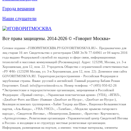
Города вещания
Наши слушатели
Все права защищены. 2014-2026 © «Говорит Москва»
Сетевое издание «ГОВОРИТМОСКВА.РУ/GOVORITMOSKVA.RU». Предназначено для
лиц старше 16 лет. Свидетельство о регистрации СМИ Эл № 77-64961 от 04 марта 2016
года выдано Федеральной службой по надзору в сфере связи, информационных
технологий и массовых коммуникаций (Роскомнадзор). Адрес: 123298, Москва, ул. 3-я
Хорошевская, дом 12, пом. 22. Учредитель Общество с ограниченной ответственностью
«РУ ФМ» (123298 Москва, ул. 3-я Хорошевская, дом 12, пом. 22). Доменное имя сайта
GOVORITMOSKVA.RU. Территория распространения – Российская Федерация и
зарубежные страны. Языки: русский и английский. Главный редактор Бабаян Роман
Георгиевич. Email: info@govoritmoskva.ru. Номер телефона: +7 (495) 950-62-26
*Экстремистские и террористические организации, запрещенные в Российской
Федерации: «Правый сектор», «Украинская повстанческая армия» (УПА), «ИГИЛ»,
«Джабхат Фатх аш-Шам» (бывшая «Джабхат ан-Нусра», «Джебхат ан-Нусра»),
Коалиция исламских группировок «Хайят Тахрир аш-Шам», Национал-Большевистская
партия, «Аль-Каида», «УНА-УНСО», «Талибан», «Меджлис крымско-татарского
народа», «Свидетели Иеговы», «Мизантропик Дивижн», «Братство» Корчинского,
«Артподготовка», Религиозная организация «Управленческий центр Свидетелей Иеговы
в России» и входящие в ее структуру местные религиозные организации.
Информация, размещенная на портале, а именно: текстовые материалы, элементы