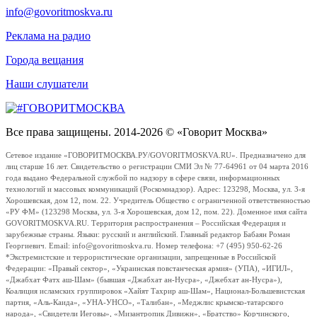
info@govoritmoskva.ru
Реклама на радио
Города вещания
Наши слушатели
Все права защищены. 2014-2026 © «Говорит Москва»
Сетевое издание «ГОВОРИТМОСКВА.РУ/GOVORITMOSKVA.RU». Предназначено для
лиц старше 16 лет. Свидетельство о регистрации СМИ Эл № 77-64961 от 04 марта 2016
года выдано Федеральной службой по надзору в сфере связи, информационных
технологий и массовых коммуникаций (Роскомнадзор). Адрес: 123298, Москва, ул. 3-я
Хорошевская, дом 12, пом. 22. Учредитель Общество с ограниченной ответственностью
«РУ ФМ» (123298 Москва, ул. 3-я Хорошевская, дом 12, пом. 22). Доменное имя сайта
GOVORITMOSKVA.RU. Территория распространения – Российская Федерация и
зарубежные страны. Языки: русский и английский. Главный редактор Бабаян Роман
Георгиевич. Email: info@govoritmoskva.ru. Номер телефона: +7 (495) 950-62-26
*Экстремистские и террористические организации, запрещенные в Российской
Федерации: «Правый сектор», «Украинская повстанческая армия» (УПА), «ИГИЛ»,
«Джабхат Фатх аш-Шам» (бывшая «Джабхат ан-Нусра», «Джебхат ан-Нусра»),
Коалиция исламских группировок «Хайят Тахрир аш-Шам», Национал-Большевистская
партия, «Аль-Каида», «УНА-УНСО», «Талибан», «Меджлис крымско-татарского
народа», «Свидетели Иеговы», «Мизантропик Дивижн», «Братство» Корчинского,