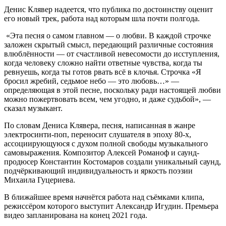
Денис Клявер надеется, что публика по достоинству оценит
его новый трек, работа над которым шла почти полгода.
«Эта песня о самом главном — о любви. В каждой строчке
заложен скрытый смысл, передающий различные состояния
влюблённости — от счастливой невесомости до исступления,
когда человеку сложно найти ответные чувства, когда ты
ревнуешь, когда ты готов рвать всё в клочья. Строчка «Я
бросил жребий, седьмое небо — это любовь…» —
определяющая в этой песне, поскольку ради настоящей любви
можно пожертвовать всем, чем угодно, и даже судьбой», —
сказал музыкант.
По словам Дениса Клявера, песня, написанная в жанре
электросинти-поп, переносит слушателя в эпоху 80-х,
ассоциирующуюся с духом полной свободы музыкального
самовыражения. Композитор Алексей Романоф и саунд-
продюсер Константин Костомаров создали уникальный саунд,
подчёркивающий индивидуальность и яркость поэзии
Михаила Гуцериева.
В ближайшее время начнётся работа над съёмками клипа,
режиссёром которого выступит Александр Игудин. Премьера
видео запланирована на конец 2021 года.