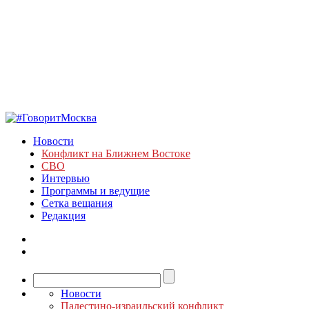
Новости
Конфликт на Ближнем Востоке
СВО
Интервью
Программы и ведущие
Сетка вещания
Редакция
Новости
Палестино-израильский конфликт