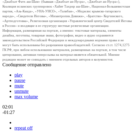
«Джабхат Фатх аш-Шам» (бывшая «Джабхат ан-Нусра», «Джебхат ан-Нусра»),
Коалиция исламских группировок «Хайят Тахрир аш-Шам», Национал-Большевистская
партия, «Аль-Каида», «УНА-УНСО», «Талибан», «Меджлис крымско-татарского
народа», «Свидетели Иеговы», «Мизантропик Дивижн», «Братство» Корчинского,
«Артподготовка», Религиозная организация «Управленческий центр Свидетелей Иеговы
в России» и входящие в ее структуру местные религиозные организации.
Информация, размещенная на портале, а именно: текстовые материалы, элементы
дизайна, логотипы, товарные знаки, фотографии, видео и аудио охраняются
законодательством Российской Федерации и международными нормами права и не
могут быть использованы без разрешения правообладателей. Согласно ст.ст. 1274,1275
ГК РФ, при любом использовании материалов, размещенных на портале, в том числе
цитировании, активная гиперссылка на материал является обязательной. Мнение
редакции может не совпадать с мнением отдельных авторов и колумнистов.
Сообщение отправлено
play
pause
mute
unmute
max volume
02:01
-01:27
repeat off