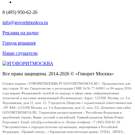
8 (495) 950-62-26
info@govoritmoskva.ru
Реклама на радио
Города вещания
Наши слушатели
Все права защищены. 2014-2026 © «Говорит Москва»
Сетевое издание «ГОВОРИТМОСКВА.РУ/GOVORITMOSKVA.RU». Предназначено для
лиц старше 16 лет. Свидетельство о регистрации СМИ Эл № 77-64961 от 04 марта 2016
года выдано Федеральной службой по надзору в сфере связи, информационных
технологий и массовых коммуникаций (Роскомнадзор). Адрес: 123298, Москва, ул. 3-я
Хорошевская, дом 12, пом. 22. Учредитель Общество с ограниченной ответственностью
«РУ ФМ» (123298 Москва, ул. 3-я Хорошевская, дом 12, пом. 22). Доменное имя сайта
GOVORITMOSKVA.RU. Территория распространения – Российская Федерация и
зарубежные страны. Языки: русский и английский. Главный редактор Бабаян Роман
Георгиевич. Email: info@govoritmoskva.ru. Номер телефона: +7 (495) 950-62-26
*Экстремистские и террористические организации, запрещенные в Российской
Федерации: «Правый сектор», «Украинская повстанческая армия» (УПА), «ИГИЛ»,