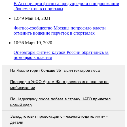
В Ассоциации фитнеса предупредили о подорожании
абонементов в спортзалы
12:49
Май 14, 2021
Фитнес-сообщество Москвы попросило власти
отменить ношение перчаток в спортзалах
10:56
Март 19, 2020
Операторы фитнес-клубов России обратились за
помощью к властям
На Ямале горит больше 35 тысяч гектаров леса
Полпред в УрФО Артем Жога рассказал о планах по
мобилизации
По Надеждину после побега в страну НАТО прилетел
новый удар
Запад готовит провокации с «лженаблюдателями» -
детали