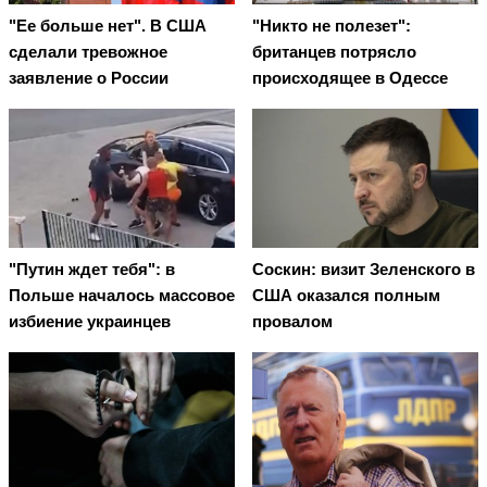
"Ее больше нет". В США
"Никто не полезет":
сделали тревожное
британцев потрясло
заявление о России
происходящее в Одессе
"Путин ждет тебя": в
Соскин: визит Зеленского в
Польше началось массовое
США оказался полным
избиение украинцев
провалом