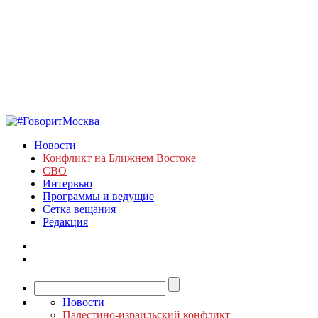
Новости
Конфликт на Ближнем Востоке
СВО
Интервью
Программы и ведущие
Сетка вещания
Редакция
Новости
Палестино-израильский конфликт