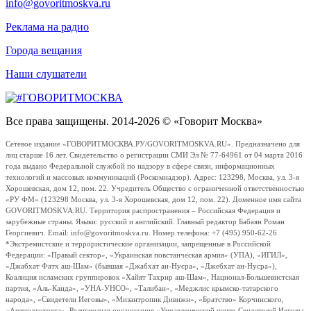
info@govoritmoskva.ru
Реклама на радио
Города вещания
Наши слушатели
Все права защищены. 2014-2026 © «Говорит Москва»
Сетевое издание «ГОВОРИТМОСКВА.РУ/GOVORITMOSKVA.RU». Предназначено для
лиц старше 16 лет. Свидетельство о регистрации СМИ Эл № 77-64961 от 04 марта 2016
года выдано Федеральной службой по надзору в сфере связи, информационных
технологий и массовых коммуникаций (Роскомнадзор). Адрес: 123298, Москва, ул. 3-я
Хорошевская, дом 12, пом. 22. Учредитель Общество с ограниченной ответственностью
«РУ ФМ» (123298 Москва, ул. 3-я Хорошевская, дом 12, пом. 22). Доменное имя сайта
GOVORITMOSKVA.RU. Территория распространения – Российская Федерация и
зарубежные страны. Языки: русский и английский. Главный редактор Бабаян Роман
Георгиевич. Email: info@govoritmoskva.ru. Номер телефона: +7 (495) 950-62-26
*Экстремистские и террористические организации, запрещенные в Российской
Федерации: «Правый сектор», «Украинская повстанческая армия» (УПА), «ИГИЛ»,
«Джабхат Фатх аш-Шам» (бывшая «Джабхат ан-Нусра», «Джебхат ан-Нусра»),
Коалиция исламских группировок «Хайят Тахрир аш-Шам», Национал-Большевистская
партия, «Аль-Каида», «УНА-УНСО», «Талибан», «Меджлис крымско-татарского
народа», «Свидетели Иеговы», «Мизантропик Дивижн», «Братство» Корчинского,
«Артподготовка», Религиозная организация «Управленческий центр Свидетелей Иеговы