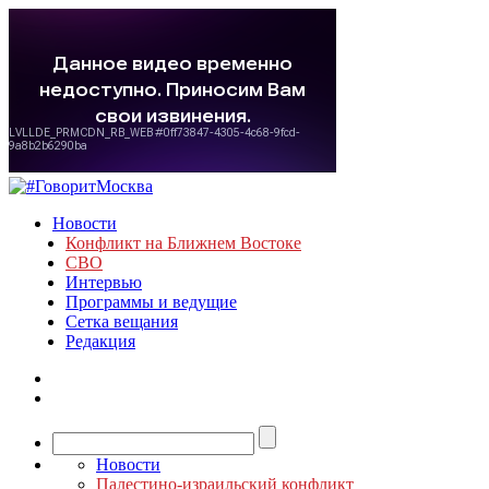
Новости
Конфликт на Ближнем Востоке
СВО
Интервью
Программы и ведущие
Сетка вещания
Редакция
Новости
Палестино-израильский конфликт