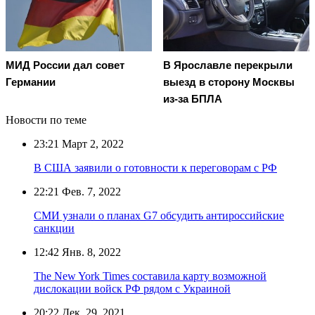
МИД России дал совет
В Ярославле перекрыли
Германии
выезд в сторону Москвы
из-за БПЛА
Новости по теме
23:21
Март 2, 2022
В США заявили о готовности к переговорам с РФ
22:21
Фев. 7, 2022
СМИ узнали о планах G7 обсудить антироссийские
санкции
12:42
Янв. 8, 2022
The New York Times составила карту возможной
дислокации войск РФ рядом с Украиной
20:22
Дек. 29, 2021