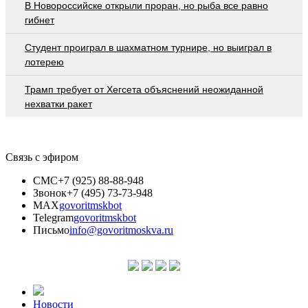
В Новороссийске открыли проран, но рыба все равно
гибнет
Студент проиграл в шахматном турнире, но выиграл в
лотерею
Трамп требует от Хегсета объяснений неожиданной
нехватки ракет
Связь с эфиром
СМС
+7 (925) 88-88-948
Звонок
+7 (495) 73-73-948
MAX
govoritmskbot
Telegram
govoritmskbot
Письмо
info@govoritmoskva.ru
Новости