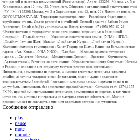
технологий и массовых коммуникаций (Роскомнадзор). Адрес: 123298, Москва, ул. 3-я
Хорошевская, дом 12, пом. 22. Учредитель Общество с ограниченной ответственностью
«РУ ФМ» (123298 Москва, ул. 3-я Хорошевская, дом 12, пом. 22). Доменное имя сайта
GOVORITMOSKVA.RU. Территория распространения – Российская Федерация и
зарубежные страны. Языки: русский и английский. Главный редактор Бабаян Роман
Георгиевич. Email: info@govoritmoskva.ru. Номер телефона: +7 (495) 950-62-26
*Экстремистские и террористические организации, запрещенные в Российской
Федерации: «Правый сектор», «Украинская повстанческая армия» (УПА), «ИГИЛ»,
«Джабхат Фатх аш-Шам» (бывшая «Джабхат ан-Нусра», «Джебхат ан-Нусра»),
Коалиция исламских группировок «Хайят Тахрир аш-Шам», Национал-Большевистская
партия, «Аль-Каида», «УНА-УНСО», «Талибан», «Меджлис крымско-татарского
народа», «Свидетели Иеговы», «Мизантропик Дивижн», «Братство» Корчинского,
«Артподготовка», Религиозная организация «Управленческий центр Свидетелей Иеговы
в России» и входящие в ее структуру местные религиозные организации.
Информация, размещенная на портале, а именно: текстовые материалы, элементы
дизайна, логотипы, товарные знаки, фотографии, видео и аудио охраняются
законодательством Российской Федерации и международными нормами права и не
могут быть использованы без разрешения правообладателей. Согласно ст.ст. 1274,1275
ГК РФ, при любом использовании материалов, размещенных на портале, в том числе
цитировании, активная гиперссылка на материал является обязательной. Мнение
редакции может не совпадать с мнением отдельных авторов и колумнистов.
Сообщение отправлено
play
pause
mute
unmute