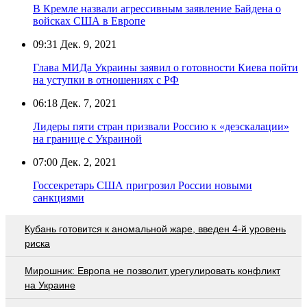
В Кремле назвали агрессивным заявление Байдена о
войсках США в Европе
09:31
Дек. 9, 2021
Глава МИДа Украины заявил о готовности Киева пойти
на уступки в отношениях с РФ
06:18
Дек. 7, 2021
Лидеры пяти стран призвали Россию к «деэскалации»
на границе с Украиной
07:00
Дек. 2, 2021
Госсекретарь США пригрозил России новыми
санкциями
Кубань готовится к аномальной жаре, введен 4-й уровень
риска
Мирошник: Европа не позволит урегулировать конфликт
на Украине