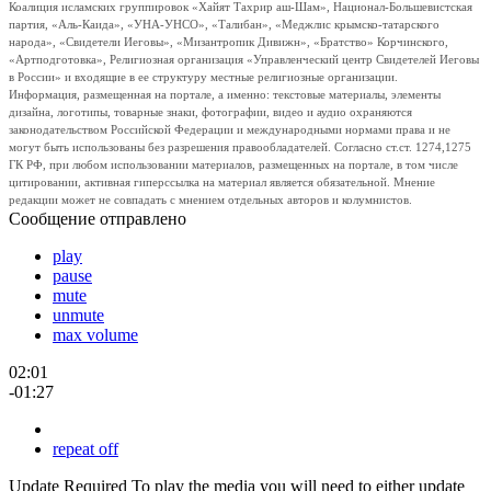
Коалиция исламских группировок «Хайят Тахрир аш-Шам», Национал-Большевистская
партия, «Аль-Каида», «УНА-УНСО», «Талибан», «Меджлис крымско-татарского
народа», «Свидетели Иеговы», «Мизантропик Дивижн», «Братство» Корчинского,
«Артподготовка», Религиозная организация «Управленческий центр Свидетелей Иеговы
в России» и входящие в ее структуру местные религиозные организации.
Информация, размещенная на портале, а именно: текстовые материалы, элементы
дизайна, логотипы, товарные знаки, фотографии, видео и аудио охраняются
законодательством Российской Федерации и международными нормами права и не
могут быть использованы без разрешения правообладателей. Согласно ст.ст. 1274,1275
ГК РФ, при любом использовании материалов, размещенных на портале, в том числе
цитировании, активная гиперссылка на материал является обязательной. Мнение
редакции может не совпадать с мнением отдельных авторов и колумнистов.
Сообщение отправлено
play
pause
mute
unmute
max volume
02:01
-01:27
repeat off
Update Required
To play the media you will need to either update