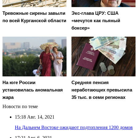
Тревожные сирены завыли
Экс-глава ЦРУ: США
по всей Курганской области
«мечутся как пьяный
боксер»
На юге России
Средняя пенсия
установилась аномальная
неработающих превысила
жара
35 тыс. в семи регионах
Новости по теме
15:18
Авг. 14, 2021
На Дальнем Востоке ожидают подтопления 1200 домов
17:21
Авг. 6, 2021