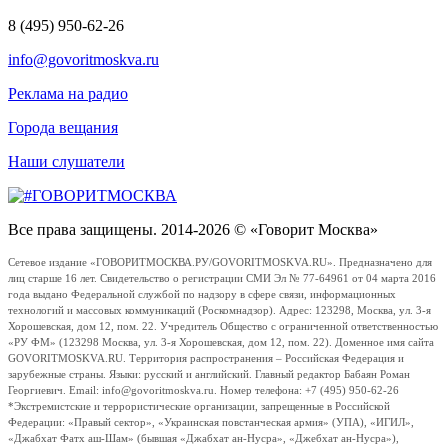
8 (495) 950-62-26
info@govoritmoskva.ru
Реклама на радио
Города вещания
Наши слушатели
Все права защищены. 2014-2026 © «Говорит Москва»
Сетевое издание «ГОВОРИТМОСКВА.РУ/GOVORITMOSKVA.RU». Предназначено для
лиц старше 16 лет. Свидетельство о регистрации СМИ Эл № 77-64961 от 04 марта 2016
года выдано Федеральной службой по надзору в сфере связи, информационных
технологий и массовых коммуникаций (Роскомнадзор). Адрес: 123298, Москва, ул. 3-я
Хорошевская, дом 12, пом. 22. Учредитель Общество с ограниченной ответственностью
«РУ ФМ» (123298 Москва, ул. 3-я Хорошевская, дом 12, пом. 22). Доменное имя сайта
GOVORITMOSKVA.RU. Территория распространения – Российская Федерация и
зарубежные страны. Языки: русский и английский. Главный редактор Бабаян Роман
Георгиевич. Email: info@govoritmoskva.ru. Номер телефона: +7 (495) 950-62-26
*Экстремистские и террористические организации, запрещенные в Российской
Федерации: «Правый сектор», «Украинская повстанческая армия» (УПА), «ИГИЛ»,
«Джабхат Фатх аш-Шам» (бывшая «Джабхат ан-Нусра», «Джебхат ан-Нусра»),