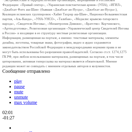
*Экстремистские и террористические организации, запрещенные в Российской
Федерации: «Правый сектор», «Украинская повстанческая армия» (УПА), «ИГИЛ»,
«Джабхат Фатх аш-Шам» (бывшая «Джабхат ан-Нусра», «Джебхат ан-Нусра»),
Коалиция исламских группировок «Хайят Тахрир аш-Шам», Национал-Большевистская
партия, «Аль-Каида», «УНА-УНСО», «Талибан», «Меджлис крымско-татарского
народа», «Свидетели Иеговы», «Мизантропик Дивижн», «Братство» Корчинского,
«Артподготовка», Религиозная организация «Управленческий центр Свидетелей Иеговы
в России» и входящие в ее структуру местные религиозные организации.
Информация, размещенная на портале, а именно: текстовые материалы, элементы
дизайна, логотипы, товарные знаки, фотографии, видео и аудио охраняются
законодательством Российской Федерации и международными нормами права и не
могут быть использованы без разрешения правообладателей. Согласно ст.ст. 1274,1275
ГК РФ, при любом использовании материалов, размещенных на портале, в том числе
цитировании, активная гиперссылка на материал является обязательной. Мнение
редакции может не совпадать с мнением отдельных авторов и колумнистов.
Сообщение отправлено
play
pause
mute
unmute
max volume
02:01
-01:27