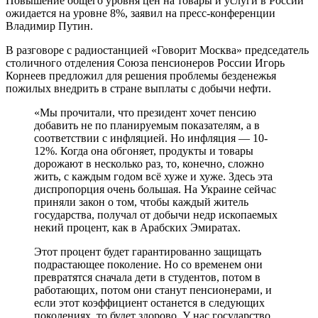
Повышение общего уровня цен на товары и услуги в России
ожидается на уровне 8%, заявил на пресс-конференции
Владимир Путин.
В разговоре с радиостанцией «Говорит Москва» председатель
столичного отделения Союза пенсионеров России Игорь
Корнеев предложил для решения проблемы безденежья
пожилых внедрить в стране выплаты с добычи нефти.
«Мы прочитали, что президент хочет пенсию
добавить не по планируемым показателям, а в
соответствии с инфляцией. Но инфляция — 10-
12%. Когда она обгоняет, продукты и товары
дорожают в несколько раз, то, конечно, сложно
жить, с каждым годом всё хуже и хуже. Здесь эта
диспропорция очень большая. На Украине сейчас
приняли закон о том, чтобы каждый житель
государства, получал от добычи недр ископаемых
некий процент, как в Арабских Эмиратах.
Этот процент будет гарантированно защищать
подрастающее поколение. Но со временем они
превратятся сначала дети в студентов, потом в
работающих, потом они станут пенсионерами, и
если этот коэффициент останется в следующих
поколениях, то будет здорово. У нас государство