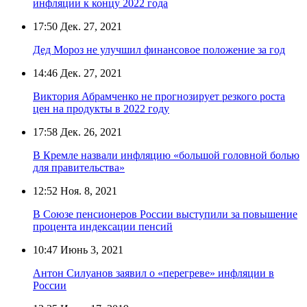
инфляции к концу 2022 года
17:50
Дек. 27, 2021
Дед Мороз не улучшил финансовое положение за год
14:46
Дек. 27, 2021
Виктория Абрамченко не прогнозирует резкого роста
цен на продукты в 2022 году
17:58
Дек. 26, 2021
В Кремле назвали инфляцию «большой головной болью
для правительства»
12:52
Ноя. 8, 2021
В Союзе пенсионеров России выступили за повышение
процента индексации пенсий
10:47
Июнь 3, 2021
Антон Силуанов заявил о «перегреве» инфляции в
России