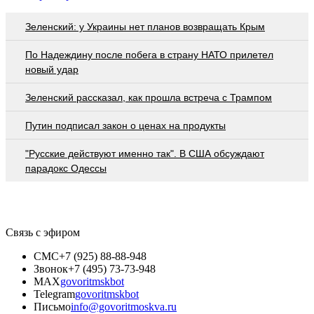
Зеленский: у Украины нет планов возвращать Крым
По Надеждину после побега в страну НАТО прилетел
новый удар
Зеленский рассказал, как прошла встреча с Трампом
Путин подписал закон о ценах на продукты
"Русские действуют именно так". В США обсуждают
парадокс Одессы
Связь с эфиром
СМС
+7 (925) 88-88-948
Звонок
+7 (495) 73-73-948
MAX
govoritmskbot
Telegram
govoritmskbot
Письмо
info@govoritmoskva.ru