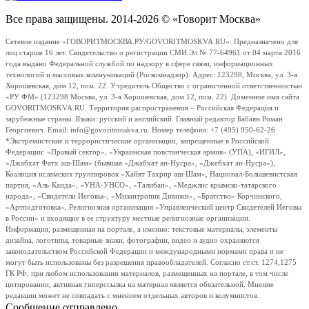
Все права защищены. 2014-2026 © «Говорит Москва»
Сетевое издание «ГОВОРИТМОСКВА.РУ/GOVORITMOSKVA.RU». Предназначено для
лиц старше 16 лет. Свидетельство о регистрации СМИ Эл № 77-64961 от 04 марта 2016
года выдано Федеральной службой по надзору в сфере связи, информационных
технологий и массовых коммуникаций (Роскомнадзор). Адрес: 123298, Москва, ул. 3-я
Хорошевская, дом 12, пом. 22. Учредитель Общество с ограниченной ответственностью
«РУ ФМ» (123298 Москва, ул. 3-я Хорошевская, дом 12, пом. 22). Доменное имя сайта
GOVORITMOSKVA.RU. Территория распространения – Российская Федерация и
зарубежные страны. Языки: русский и английский. Главный редактор Бабаян Роман
Георгиевич. Email: info@govoritmoskva.ru. Номер телефона: +7 (495) 950-62-26
*Экстремистские и террористические организации, запрещенные в Российской
Федерации: «Правый сектор», «Украинская повстанческая армия» (УПА), «ИГИЛ»,
«Джабхат Фатх аш-Шам» (бывшая «Джабхат ан-Нусра», «Джебхат ан-Нусра»),
Коалиция исламских группировок «Хайят Тахрир аш-Шам», Национал-Большевистская
партия, «Аль-Каида», «УНА-УНСО», «Талибан», «Меджлис крымско-татарского
народа», «Свидетели Иеговы», «Мизантропик Дивижн», «Братство» Корчинского,
«Артподготовка», Религиозная организация «Управленческий центр Свидетелей Иеговы
в России» и входящие в ее структуру местные религиозные организации.
Информация, размещенная на портале, а именно: текстовые материалы, элементы
дизайна, логотипы, товарные знаки, фотографии, видео и аудио охраняются
законодательством Российской Федерации и международными нормами права и не
могут быть использованы без разрешения правообладателей. Согласно ст.ст. 1274,1275
ГК РФ, при любом использовании материалов, размещенных на портале, в том числе
цитировании, активная гиперссылка на материал является обязательной. Мнение
редакции может не совпадать с мнением отдельных авторов и колумнистов.
Сообщение отправлено