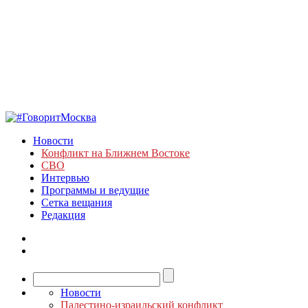
Новости
Конфликт на Ближнем Востоке
СВО
Интервью
Программы и ведущие
Сетка вещания
Редакция
Новости
Палестино-израильский конфликт