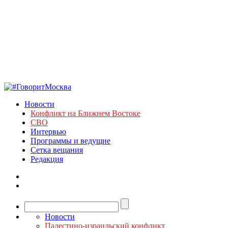
Новости
Конфликт на Ближнем Востоке
СВО
Интервью
Программы и ведущие
Сетка вещания
Редакция
Новости
Палестино-израильский конфликт