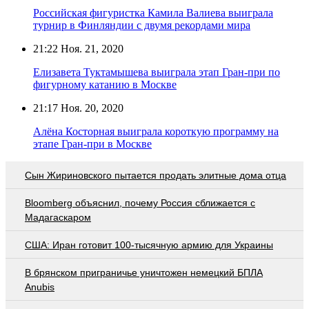
Российская фигуристка Камила Валиева выиграла
турнир в Финляндии с двумя рекордами мира
21:22
Ноя. 21, 2020
Елизавета Туктамышева выиграла этап Гран-при по
фигурному катанию в Москве
21:17
Ноя. 20, 2020
Алёна Косторная выиграла короткую программу на
этапе Гран-при в Москве
Сын Жириновского пытается продать элитные дома отца
Bloomberg объяснил, почему Россия сближается с
Мадагаскаром
США: Иран готовит 100-тысячную армию для Украины
В брянском приграничье уничтожен немецкий БПЛА
Anubis