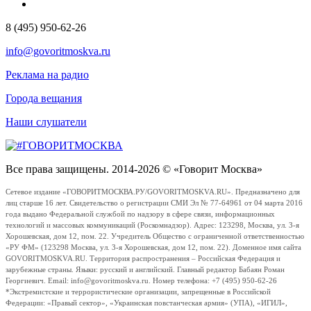
8 (495) 950-62-26
info@govoritmoskva.ru
Реклама на радио
Города вещания
Наши слушатели
Все права защищены. 2014-2026 © «Говорит Москва»
Сетевое издание «ГОВОРИТМОСКВА.РУ/GOVORITMOSKVA.RU». Предназначено для
лиц старше 16 лет. Свидетельство о регистрации СМИ Эл № 77-64961 от 04 марта 2016
года выдано Федеральной службой по надзору в сфере связи, информационных
технологий и массовых коммуникаций (Роскомнадзор). Адрес: 123298, Москва, ул. 3-я
Хорошевская, дом 12, пом. 22. Учредитель Общество с ограниченной ответственностью
«РУ ФМ» (123298 Москва, ул. 3-я Хорошевская, дом 12, пом. 22). Доменное имя сайта
GOVORITMOSKVA.RU. Территория распространения – Российская Федерация и
зарубежные страны. Языки: русский и английский. Главный редактор Бабаян Роман
Георгиевич. Email: info@govoritmoskva.ru. Номер телефона: +7 (495) 950-62-26
*Экстремистские и террористические организации, запрещенные в Российской
Федерации: «Правый сектор», «Украинская повстанческая армия» (УПА), «ИГИЛ»,