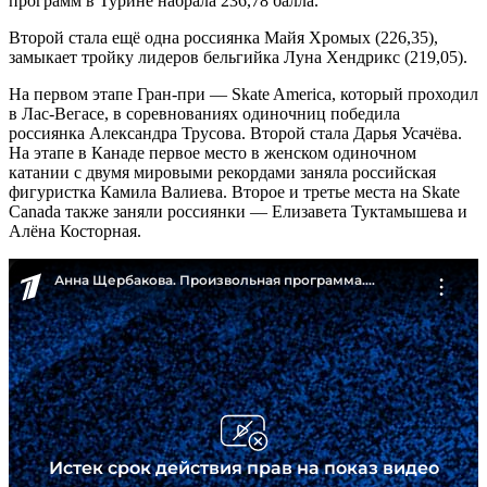
программ в Турине набрала 236,78 балла.
Второй стала ещё одна россиянка Майя Хромых (226,35),
замыкает тройку лидеров бельгийка Луна Хендрикс (219,05).
На первом этапе Гран-при — Skate America, который проходил
в Лас-Вегасе, в соревнованиях одиночниц победила
россиянка Александра Трусова. Второй стала Дарья Усачёва.
На этапе в Канаде первое место в женском одиночном
катании с двумя мировыми рекордами заняла российская
фигуристка Камила Валиева. Второе и третье места на Skate
Canada также заняли россиянки — Елизавета Туктамышева и
Алёна Косторная.