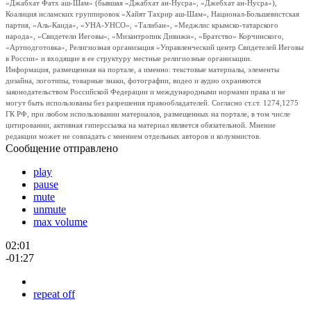
«Джабхат Фатх аш-Шам» (бывшая «Джабхат ан-Нусра», «Джебхат ан-Нусра»),
Коалиция исламских группировок «Хайят Тахрир аш-Шам», Национал-Большевистская
партия, «Аль-Каида», «УНА-УНСО», «Талибан», «Меджлис крымско-татарского
народа», «Свидетели Иеговы», «Мизантропик Дивижн», «Братство» Корчинского,
«Артподготовка», Религиозная организация «Управленческий центр Свидетелей Иеговы
в России» и входящие в ее структуру местные религиозные организации.
Информация, размещенная на портале, а именно: текстовые материалы, элементы
дизайна, логотипы, товарные знаки, фотографии, видео и аудио охраняются
законодательством Российской Федерации и международными нормами права и не
могут быть использованы без разрешения правообладателей. Согласно ст.ст. 1274,1275
ГК РФ, при любом использовании материалов, размещенных на портале, в том числе
цитировании, активная гиперссылка на материал является обязательной. Мнение
редакции может не совпадать с мнением отдельных авторов и колумнистов.
Сообщение отправлено
play
pause
mute
unmute
max volume
02:01
-01:27
repeat off