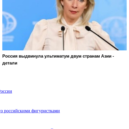
Россия выдвинула ультиматум двум странам Азии -
детали
России
го российскими фигуристками