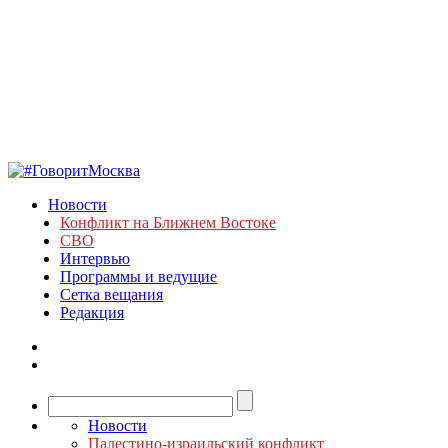
Новости
Конфликт на Ближнем Востоке
СВО
Интервью
Программы и ведущие
Сетка вещания
Редакция
Новости
Палестино-израильский конфликт