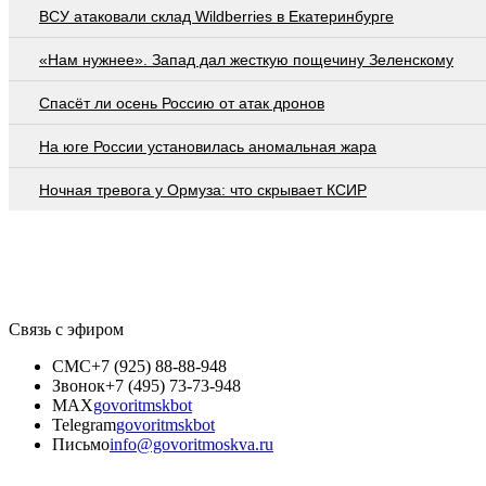
ВСУ атаковали склад Wildberries в Екатеринбурге
«Нам нужнее». Запад дал жесткую пощечину Зеленскому
Спасёт ли осень Россию от атак дронов
На юге России установилась аномальная жара
Ночная тревога у Ормуза: что скрывает КСИР
Связь с эфиром
СМС
+7 (925) 88-88-948
Звонок
+7 (495) 73-73-948
MAX
govoritmskbot
Telegram
govoritmskbot
Письмо
info@govoritmoskva.ru