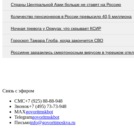
Страны Центральной Азии больше не ставят на Россию
Количество пенсионеров в России превысило 40,5 миллиона
Ночная тревога у Ормуза: что скрывает КСИР
Гороскоп Тамара Глоба, когда закончится СВО
Россияне заразились смертоносным вирусом в турецком отел
Связь с эфиром
СМС
+7 (925) 88-88-948
Звонок
+7 (495) 73-73-948
MAX
govoritmskbot
Telegram
govoritmskbot
Письмо
info@govoritmoskva.ru