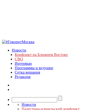
Новости
Конфликт на Ближнем Востоке
СВО
Интервью
Программы и ведущие
Сетка вещания
Редакция
Новости
Палестино-израильский конфликт