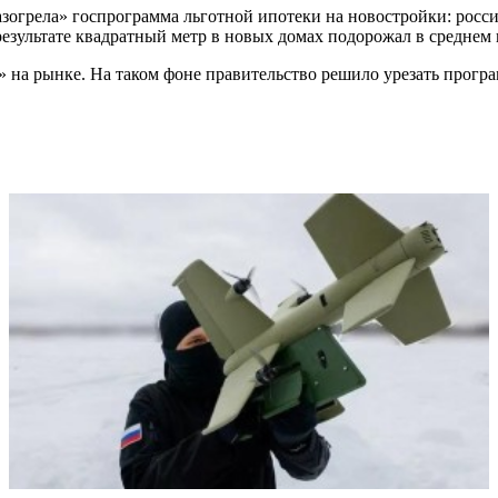
азогрела» госпрограмма льготной ипотеки на новостройки: росс
зультате квадратный метр в новых домах подорожал в среднем н
» на рынке. На таком фоне правительство решило урезать прог