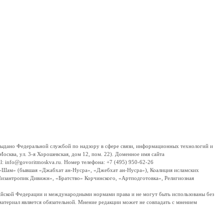
дано Федеральной службой по надзору в сфере связи, информационных технологий и
сква, ул. 3-я Хорошевская, дом 12, пом. 22). Доменное имя сайта
 info@govoritmoskva.ru. Номер телефона: +7 (495) 950-62-26
ш-Шам» (бывшая «Джабхат ан-Нусра», «Джебхат ан-Нусра»), Коалиция исламских
изантропик Дивижн», «Братство» Корчинского, «Артподготовка», Религиозная
ссийской Федерации и международными нормами права и не могут быть использованы без
материал является обязательной. Мнение редакции может не совпадать с мнением