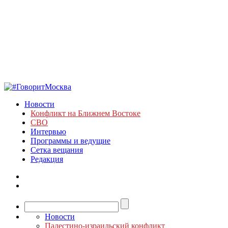
Новости
Конфликт на Ближнем Востоке
СВО
Интервью
Программы и ведущие
Сетка вещания
Редакция
Новости
Палестино-израильский конфликт