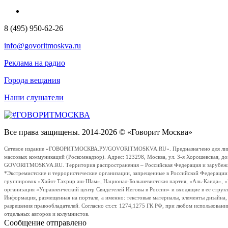
8 (495) 950-62-26
info@govoritmoskva.ru
Реклама на радио
Города вещания
Наши слушатели
Все права защищены. 2014-2026 © «Говорит Москва»
Сетевое издание «ГОВОРИТМОСКВА.РУ/GOVORITMOSKVA.RU». Предназначено для лиц стар
массовых коммуникаций (Роскомнадзор). Адрес: 123298, Москва, ул. 3-я Хорошевская, д
GOVORITMOSKVA.RU. Территория распространения – Российская Федерация и зарубежные с
*Экстремистские и террористические организации, запрещенные в Российской Федераци
группировок «Хайят Тахрир аш-Шам», Национал-Большевистская партия, «Аль-Каида», 
организация «Управленческий центр Свидетелей Иеговы в России» и входящие в ее струк
Информация, размещенная на портале, а именно: текстовые материалы, элементы дизайна
разрешения правообладателей. Согласно ст.ст. 1274,1275 ГК РФ, при любом использовани
отдельных авторов и колумнистов.
Сообщение отправлено