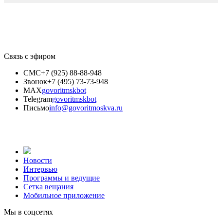
Связь с эфиром
СМС
+7 (925) 88-88-948
Звонок
+7 (495) 73-73-948
MAX
govoritmskbot
Telegram
govoritmskbot
Письмо
info@govoritmoskva.ru
Новости
Интервью
Программы и ведущие
Сетка вещания
Мобильное приложение
Мы в соцсетях