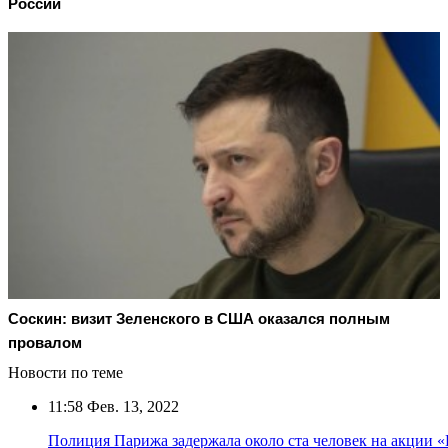
России
Соскин: визит Зеленского в США оказался полным
провалом
Новости по теме
11:58
Фев. 13, 2022
Полиция Парижа задержала около ста человек на акции 