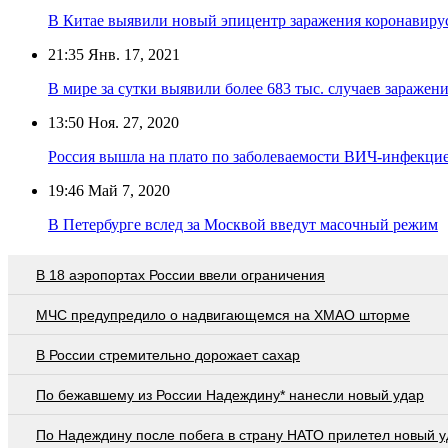
В Китае выявили новый эпицентр заражения коронавиру
21:35
Янв. 17, 2021
В мире за сутки выявили более 683 тыс. случаев заражен
13:50
Ноя. 27, 2020
Россия вышла на плато по заболеваемости ВИЧ-инфекци
19:46
Май 7, 2020
В Петербурге вслед за Москвой введут масочный режим
В 18 аэропортах России ввели ограничения
МЧС предупредило о надвигающемся на ХМАО шторме
В России стремительно дорожает сахар
По бежавшему из России Надеждину* нанесли новый удар
По Надеждину после побега в страну НАТО прилетел новый у