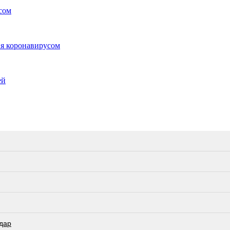
сом
ия коронавирусом
ей
дар