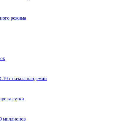
чного режима
сок
-19 с начала пандемии
ре за сутки
50 миллионов