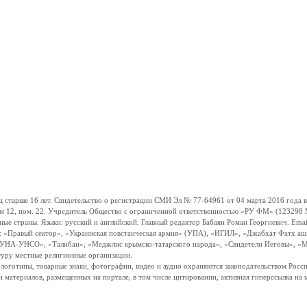
ше 16 лет. Свидетельство о регистрации СМИ Эл № 77-64961 от 04 марта 2016 года вы
ом 12, пом. 22. Учредитель Общество с ограниченной ответственностью «РУ ФМ» (123298 Мо
траны. Языки: русский и английский. Главный редактор Бабаян Роман Георгиевич. Email:
и: «Правый сектор», «Украинская повстанческая армия» (УПА), «ИГИЛ», «Джабхат Фатх а
«УНА-УНСО», «Талибан», «Меджлис крымско-татарского народа», «Свидетели Иеговы», «М
туру местные религиозные организации.
, логотипы, товарные знаки, фотографии, видео и аудио охраняются законодательством Ро
и материалов, размещенных на портале, в том числе цитировании, активная гиперссылка на 