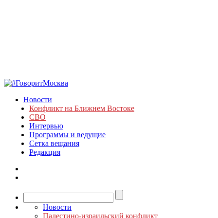
Новости
Конфликт на Ближнем Востоке
СВО
Интервью
Программы и ведущие
Сетка вещания
Редакция
Новости
Палестино-израильский конфликт