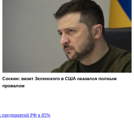
Соскин: визит Зеленского в США оказался полным
провалом
х предприятий РФ в 85%