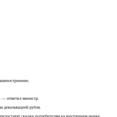
машиностроению.
», — отметил министр.
за девальвацией рубля.
редоставят скидки потребителям на внутреннем рынке.