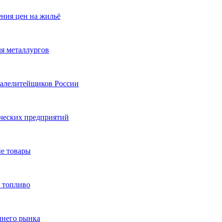
ния цен на жильё
ля металлургов
талелитейщиков России
ических предприятий
е товары
а топливо
ннего рынка