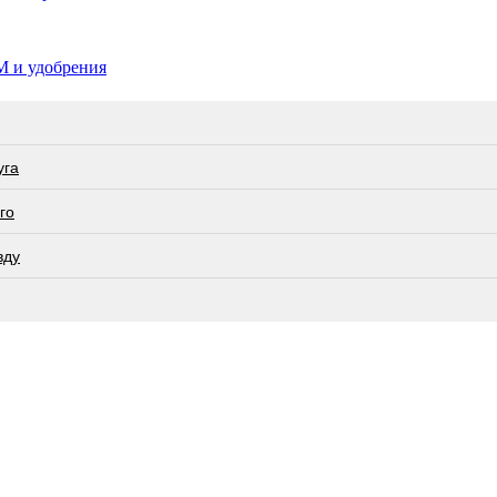
М и удобрения
угa
го
вду