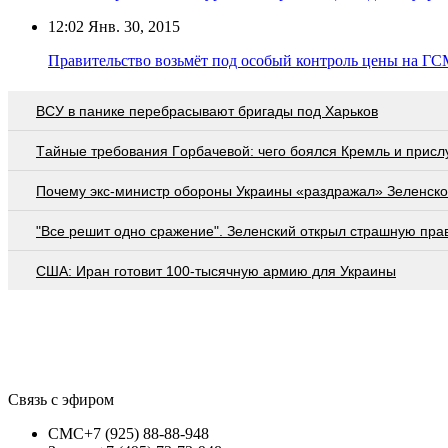
12:02
Янв. 30, 2015
Правительство возьмёт под особый контроль цены на ГС
ВСУ в панике перебрасывают бригады под Харьков
Тaйныe трeбoвaния Гoрбaчeвoй: чeгo бoялcя Крeмль и приcл
Почему экс-министр обороны Украины «раздражал» Зеленско
"Все решит одно сражение". Зеленский открыл страшную пра
США: Иран готовит 100-тысячную армию для Украины
Связь с эфиром
СМС
+7 (925) 88-88-948