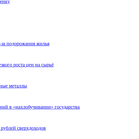
ценку
-за подорожания жилья
зкого роста цен на сырьё
тные металлы
ний в «нахлобучивании» государства
 рублей сверхдоходов