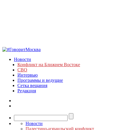
Новости
Конфликт на Ближнем Востоке
СВО
Интервью
Программы и ведущие
Сетка вещания
Редакция
Новости
Палестино-израильский конфликт