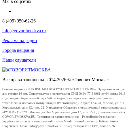
Мы в соцсетях
8 (495) 950-62-26
info@govoritmoskva.ru
Реклама на радио
Города вещания
Наши слушатели
Все права защищены. 2014-2026 © «Говорит Москва»
Сетевое издание «ГОВОРИТМОСКВА.РУ/GOVORITMOSKVA.RU». Предназначено для
лиц старше 16 лет. Свидетельство о регистрации СМИ Эл № 77-64961 от 04 марта 2016
года выдано Федеральной службой по надзору в сфере связи, информационных
технологий и массовых коммуникаций (Роскомнадзор). Адрес: 123298, Москва, ул. 3-я
Хорошевская, дом 12, пом. 22. Учредитель Общество с ограниченной ответственностью
«РУ ФМ» (123298 Москва, ул. 3-я Хорошевская, дом 12, пом. 22). Доменное имя сайта
GOVORITMOSKVA.RU. Территория распространения – Российская Федерация и
зарубежные страны. Языки: русский и английский. Главный редактор Бабаян Роман
Георгиевич. Email: info@govoritmoskva.ru. Номер телефона: +7 (495) 950-62-26