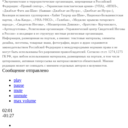
*Экстремистские и террористические организации, запрещенные в Российской
Федерации: «Правый сектор», «Украинская повстанческая армия» (УПА), «ИГИЛ»,
«Джабхат Фатх аш-Шам» (бывшая «Джабхат ан-Нусра», «Джебхат ан-Нусра»),
Коалиция исламских группировок «Хайят Тахрир аш-Шам», Национал-Большевистская
партия, «Аль-Каида», «УНА-УНСО», «Талибан», «Меджлис крымско-татарского
народа», «Свидетели Иеговы», «Мизантропик Дивижн», «Братство» Корчинского,
«Артподготовка», Религиозная организация «Управленческий центр Свидетелей Иеговы
в России» и входящие в ее структуру местные религиозные организации.
Информация, размещенная на портале, а именно: текстовые материалы, элементы
дизайна, логотипы, товарные знаки, фотографии, видео и аудио охраняются
законодательством Российской Федерации и международными нормами права и не
могут быть использованы без разрешения правообладателей. Согласно ст.ст. 1274,1275
ГК РФ, при любом использовании материалов, размещенных на портале, в том числе
цитировании, активная гиперссылка на материал является обязательной. Мнение
редакции может не совпадать с мнением отдельных авторов и колумнистов.
Сообщение отправлено
play
pause
mute
unmute
max volume
02:01
-01:27