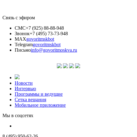
Связь с эфиром
СМС
+7 (925) 88-88-948
Звонок
+7 (495) 73-73-948
MAX
govoritmskbot
Telegram
govoritmskbot
Письмо
info@govoritmoskva.ru
Новости
Интервью
Программы и ведущие
Сетка вещания
Мобильное приложение
Мы в соцсетях
8 (495) 950-62-26