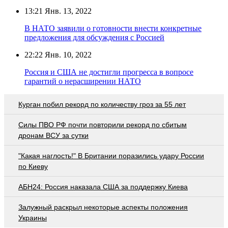
13:21
Янв. 13, 2022
В НАТО заявили о готовности внести конкретные
предложения для обсуждения с Россией
22:22
Янв. 10, 2022
Россия и США не достигли прогресса в вопросе
гарантий о нерасширении НАТО
Курган побил рекорд по количеству гроз за 55 лет
Cилы ПВО РФ почти повторили рекорд по сбитым
дронам ВСУ за сутки
"Какая наглость!" В Британии поразились удару России
по Киеву
АБН24: Россия наказала США за поддержку Киева
Залужный раскрыл некоторые аспекты положения
Украины