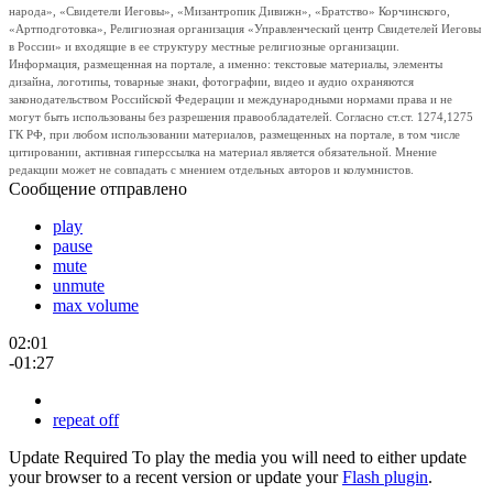
народа», «Свидетели Иеговы», «Мизантропик Дивижн», «Братство» Корчинского,
«Артподготовка», Религиозная организация «Управленческий центр Свидетелей Иеговы
в России» и входящие в ее структуру местные религиозные организации.
Информация, размещенная на портале, а именно: текстовые материалы, элементы
дизайна, логотипы, товарные знаки, фотографии, видео и аудио охраняются
законодательством Российской Федерации и международными нормами права и не
могут быть использованы без разрешения правообладателей. Согласно ст.ст. 1274,1275
ГК РФ, при любом использовании материалов, размещенных на портале, в том числе
цитировании, активная гиперссылка на материал является обязательной. Мнение
редакции может не совпадать с мнением отдельных авторов и колумнистов.
Сообщение отправлено
play
pause
mute
unmute
max volume
02:01
-01:27
repeat off
Update Required
To play the media you will need to either update
your browser to a recent version or update your
Flash plugin
.