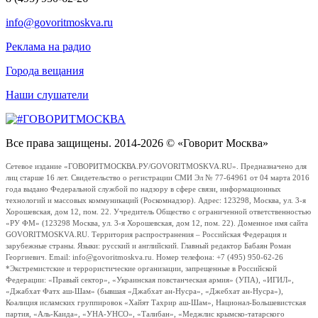
info@govoritmoskva.ru
Реклама на радио
Города вещания
Наши слушатели
Все права защищены. 2014-2026 © «Говорит Москва»
Сетевое издание «ГОВОРИТМОСКВА.РУ/GOVORITMOSKVA.RU». Предназначено для
лиц старше 16 лет. Свидетельство о регистрации СМИ Эл № 77-64961 от 04 марта 2016
года выдано Федеральной службой по надзору в сфере связи, информационных
технологий и массовых коммуникаций (Роскомнадзор). Адрес: 123298, Москва, ул. 3-я
Хорошевская, дом 12, пом. 22. Учредитель Общество с ограниченной ответственностью
«РУ ФМ» (123298 Москва, ул. 3-я Хорошевская, дом 12, пом. 22). Доменное имя сайта
GOVORITMOSKVA.RU. Территория распространения – Российская Федерация и
зарубежные страны. Языки: русский и английский. Главный редактор Бабаян Роман
Георгиевич. Email: info@govoritmoskva.ru. Номер телефона: +7 (495) 950-62-26
*Экстремистские и террористические организации, запрещенные в Российской
Федерации: «Правый сектор», «Украинская повстанческая армия» (УПА), «ИГИЛ»,
«Джабхат Фатх аш-Шам» (бывшая «Джабхат ан-Нусра», «Джебхат ан-Нусра»),
Коалиция исламских группировок «Хайят Тахрир аш-Шам», Национал-Большевистская
партия, «Аль-Каида», «УНА-УНСО», «Талибан», «Меджлис крымско-татарского