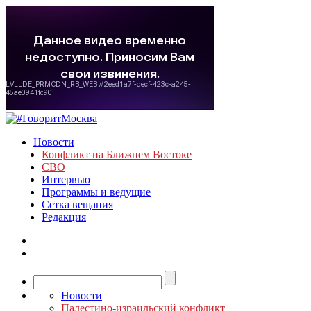
Новости
Конфликт на Ближнем Востоке
СВО
Интервью
Программы и ведущие
Сетка вещания
Редакция
Новости
Палестино-израильский конфликт