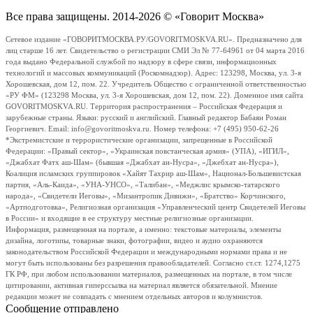
Все права защищены. 2014-2026 © «Говорит Москва»
Сетевое издание «ГОВОРИТМОСКВА.РУ/GOVORITMOSKVA.RU». Предназначено для
лиц старше 16 лет. Свидетельство о регистрации СМИ Эл № 77-64961 от 04 марта 2016
года выдано Федеральной службой по надзору в сфере связи, информационных
технологий и массовых коммуникаций (Роскомнадзор). Адрес: 123298, Москва, ул. 3-я
Хорошевская, дом 12, пом. 22. Учредитель Общество с ограниченной ответственностью
«РУ ФМ» (123298 Москва, ул. 3-я Хорошевская, дом 12, пом. 22). Доменное имя сайта
GOVORITMOSKVA.RU. Территория распространения – Российская Федерация и
зарубежные страны. Языки: русский и английский. Главный редактор Бабаян Роман
Георгиевич. Email: info@govoritmoskva.ru. Номер телефона: +7 (495) 950-62-26
*Экстремистские и террористические организации, запрещенные в Российской
Федерации: «Правый сектор», «Украинская повстанческая армия» (УПА), «ИГИЛ»,
«Джабхат Фатх аш-Шам» (бывшая «Джабхат ан-Нусра», «Джебхат ан-Нусра»),
Коалиция исламских группировок «Хайят Тахрир аш-Шам», Национал-Большевистская
партия, «Аль-Каида», «УНА-УНСО», «Талибан», «Меджлис крымско-татарского
народа», «Свидетели Иеговы», «Мизантропик Дивижн», «Братство» Корчинского,
«Артподготовка», Религиозная организация «Управленческий центр Свидетелей Иеговы
в России» и входящие в ее структуру местные религиозные организации.
Информация, размещенная на портале, а именно: текстовые материалы, элементы
дизайна, логотипы, товарные знаки, фотографии, видео и аудио охраняются
законодательством Российской Федерации и международными нормами права и не
могут быть использованы без разрешения правообладателей. Согласно ст.ст. 1274,1275
ГК РФ, при любом использовании материалов, размещенных на портале, в том числе
цитировании, активная гиперссылка на материал является обязательной. Мнение
редакции может не совпадать с мнением отдельных авторов и колумнистов.
Сообщение отправлено