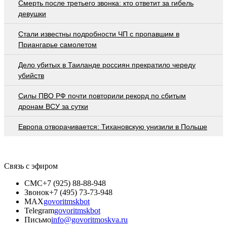
Смерть после третьего звонка: кто ответит за гибель
девушки
Стали известны подробности ЧП с пропавшим в
Приангарье самолетом
Дело убитых в Таиланде россиян прекратило череду
убийств
Cилы ПВО РФ почти повторили рекорд по сбитым
дронам ВСУ за сутки
Европа отворачивается: Тихановскую унизили в Польше
Связь с эфиром
СМС
+7 (925) 88-88-948
Звонок
+7 (495) 73-73-948
MAX
govoritmskbot
Telegram
govoritmskbot
Письмо
info@govoritmoskva.ru