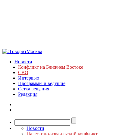
Новости
Конфликт на Ближнем Востоке
СВО
Интервью
Программы и ведущие
Сетка вещания
Редакция
Новости
Палестино-израильский конфликт