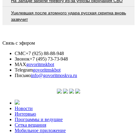
На Западе забили тревогу из-за угрозы окончания СВО
Уцелевшая после атомного удара русская скрипка вновь
зазвучит
Связь с эфиром
СМС
+7 (925) 88-88-948
Звонок
+7 (495) 73-73-948
MAX
govoritmskbot
Telegram
govoritmskbot
Письмо
info@govoritmoskva.ru
Новости
Интервью
Программы и ведущие
Сетка вещания
Мобильное приложение