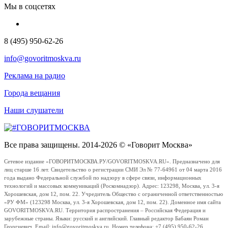
Мы в соцсетях
8 (495) 950-62-26
info@govoritmoskva.ru
Реклама на радио
Города вещания
Наши слушатели
Все права защищены. 2014-2026 © «Говорит Москва»
Сетевое издание «ГОВОРИТМОСКВА.РУ/GOVORITMOSKVA.RU». Предназначено для
лиц старше 16 лет. Свидетельство о регистрации СМИ Эл № 77-64961 от 04 марта 2016
года выдано Федеральной службой по надзору в сфере связи, информационных
технологий и массовых коммуникаций (Роскомнадзор). Адрес: 123298, Москва, ул. 3-я
Хорошевская, дом 12, пом. 22. Учредитель Общество с ограниченной ответственностью
«РУ ФМ» (123298 Москва, ул. 3-я Хорошевская, дом 12, пом. 22). Доменное имя сайта
GOVORITMOSKVA.RU. Территория распространения – Российская Федерация и
зарубежные страны. Языки: русский и английский. Главный редактор Бабаян Роман
Георгиевич. Email: info@govoritmoskva.ru. Номер телефона: +7 (495) 950-62-26