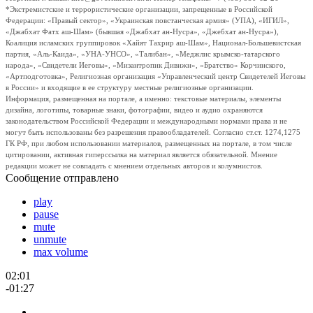
*Экстремистские и террористические организации, запрещенные в Российской
Федерации: «Правый сектор», «Украинская повстанческая армия» (УПА), «ИГИЛ»,
«Джабхат Фатх аш-Шам» (бывшая «Джабхат ан-Нусра», «Джебхат ан-Нусра»),
Коалиция исламских группировок «Хайят Тахрир аш-Шам», Национал-Большевистская
партия, «Аль-Каида», «УНА-УНСО», «Талибан», «Меджлис крымско-татарского
народа», «Свидетели Иеговы», «Мизантропик Дивижн», «Братство» Корчинского,
«Артподготовка», Религиозная организация «Управленческий центр Свидетелей Иеговы
в России» и входящие в ее структуру местные религиозные организации.
Информация, размещенная на портале, а именно: текстовые материалы, элементы
дизайна, логотипы, товарные знаки, фотографии, видео и аудио охраняются
законодательством Российской Федерации и международными нормами права и не
могут быть использованы без разрешения правообладателей. Согласно ст.ст. 1274,1275
ГК РФ, при любом использовании материалов, размещенных на портале, в том числе
цитировании, активная гиперссылка на материал является обязательной. Мнение
редакции может не совпадать с мнением отдельных авторов и колумнистов.
Сообщение отправлено
play
pause
mute
unmute
max volume
02:01
-01:27