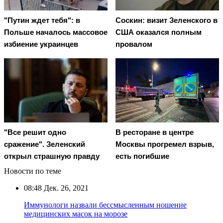
"Путин ждет тебя": в
Соскин: визит Зеленского в
Польше началось массовое
США оказался полным
избиение украинцев
провалом
"Все решит одно
В ресторане в центре
сражение". Зеленский
Москвы прогремел взрыв,
открыл страшную правду
есть погибшие
Новости по теме
08:48
Дек. 26, 2021
Иммунологи назвали бессмысленным ношение
медицинских масок на морозе