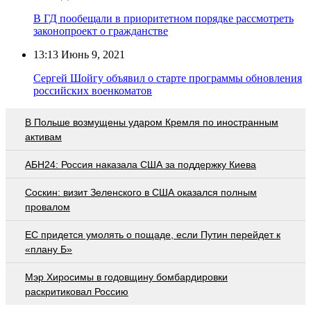
В ГД пообещали в приоритетном порядке рассмотреть
законопроект о гражданстве
13:13
Июнь 9, 2021
Сергей Шойгу объявил о старте программы обновления
российских военкоматов
В Польше возмущены ударом Кремля по иностранным
активам
АБН24: Россия наказала США за поддержку Киева
Соскин: визит Зеленского в США оказался полным
провалом
EC придется умолять о пощаде, если Путин перейдет к
«плану Б»
Мэр Хиросимы в годовщину бомбардировки
раскритиковал Россию