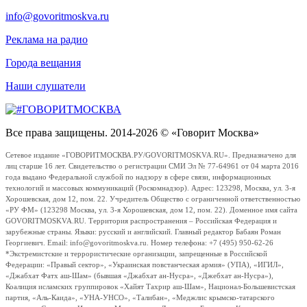
info@govoritmoskva.ru
Реклама на радио
Города вещания
Наши слушатели
Все права защищены. 2014-2026 © «Говорит Москва»
Сетевое издание «ГОВОРИТМОСКВА.РУ/GOVORITMOSKVA.RU». Предназначено для
лиц старше 16 лет. Свидетельство о регистрации СМИ Эл № 77-64961 от 04 марта 2016
года выдано Федеральной службой по надзору в сфере связи, информационных
технологий и массовых коммуникаций (Роскомнадзор). Адрес: 123298, Москва, ул. 3-я
Хорошевская, дом 12, пом. 22. Учредитель Общество с ограниченной ответственностью
«РУ ФМ» (123298 Москва, ул. 3-я Хорошевская, дом 12, пом. 22). Доменное имя сайта
GOVORITMOSKVA.RU. Территория распространения – Российская Федерация и
зарубежные страны. Языки: русский и английский. Главный редактор Бабаян Роман
Георгиевич. Email: info@govoritmoskva.ru. Номер телефона: +7 (495) 950-62-26
*Экстремистские и террористические организации, запрещенные в Российской
Федерации: «Правый сектор», «Украинская повстанческая армия» (УПА), «ИГИЛ»,
«Джабхат Фатх аш-Шам» (бывшая «Джабхат ан-Нусра», «Джебхат ан-Нусра»),
Коалиция исламских группировок «Хайят Тахрир аш-Шам», Национал-Большевистская
партия, «Аль-Каида», «УНА-УНСО», «Талибан», «Меджлис крымско-татарского