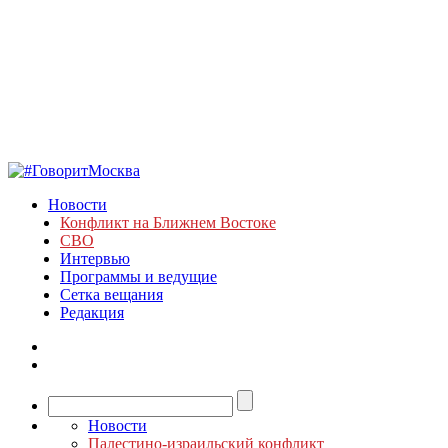
Новости
Конфликт на Ближнем Востоке
СВО
Интервью
Программы и ведущие
Сетка вещания
Редакция
Новости
Палестино-израильский конфликт