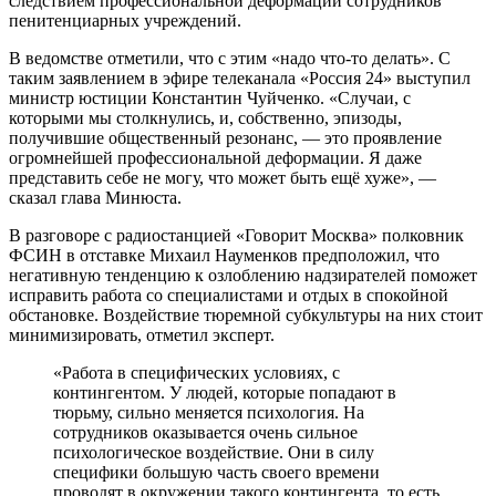
следствием профессиональной деформации сотрудников
пенитенциарных учреждений.
В ведомстве отметили, что с этим «надо что-то делать». С
таким заявлением в эфире телеканала «Россия 24» выступил
министр юстиции Константин Чуйченко. «Случаи, с
которыми мы столкнулись, и, собственно, эпизоды,
получившие общественный резонанс, — это проявление
огромнейшей профессиональной деформации. Я даже
представить себе не могу, что может быть ещё хуже», —
сказал глава Минюста.
В разговоре с радиостанцией «Говорит Москва» полковник
ФСИН в отставке Михаил Науменков предположил, что
негативную тенденцию к озлоблению надзирателей поможет
исправить работа со специалистами и отдых в спокойной
обстановке. Воздействие тюремной субкультуры на них стоит
минимизировать, отметил эксперт.
«Работа в специфических условиях, с
контингентом. У людей, которые попадают в
тюрьму, сильно меняется психология. На
сотрудников оказывается очень сильное
психологическое воздействие. Они в силу
специфики большую часть своего времени
проводят в окружении такого контингента, то есть