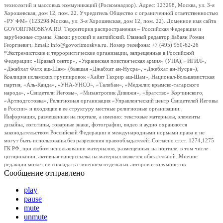
технологий и массовых коммуникаций (Роскомнадзор). Адрес: 123298, Москва, ул. 3-я
Хорошевская, дом 12, пом. 22. Учредитель Общество с ограниченной ответственностью
«РУ ФМ» (123298 Москва, ул. 3-я Хорошевская, дом 12, пом. 22). Доменное имя сайта
GOVORITMOSKVA.RU. Территория распространения – Российская Федерация и
зарубежные страны. Языки: русский и английский. Главный редактор Бабаян Роман
Георгиевич. Email: info@govoritmoskva.ru. Номер телефона: +7 (495) 950-62-26
*Экстремистские и террористические организации, запрещенные в Российской
Федерации: «Правый сектор», «Украинская повстанческая армия» (УПА), «ИГИЛ»,
«Джабхат Фатх аш-Шам» (бывшая «Джабхат ан-Нусра», «Джебхат ан-Нусра»),
Коалиция исламских группировок «Хайят Тахрир аш-Шам», Национал-Большевистская
партия, «Аль-Каида», «УНА-УНСО», «Талибан», «Меджлис крымско-татарского
народа», «Свидетели Иеговы», «Мизантропик Дивижн», «Братство» Корчинского,
«Артподготовка», Религиозная организация «Управленческий центр Свидетелей Иеговы
в России» и входящие в ее структуру местные религиозные организации.
Информация, размещенная на портале, а именно: текстовые материалы, элементы
дизайна, логотипы, товарные знаки, фотографии, видео и аудио охраняются
законодательством Российской Федерации и международными нормами права и не
могут быть использованы без разрешения правообладателей. Согласно ст.ст. 1274,1275
ГК РФ, при любом использовании материалов, размещенных на портале, в том числе
цитировании, активная гиперссылка на материал является обязательной. Мнение
редакции может не совпадать с мнением отдельных авторов и колумнистов.
Сообщение отправлено
play
pause
mute
unmute