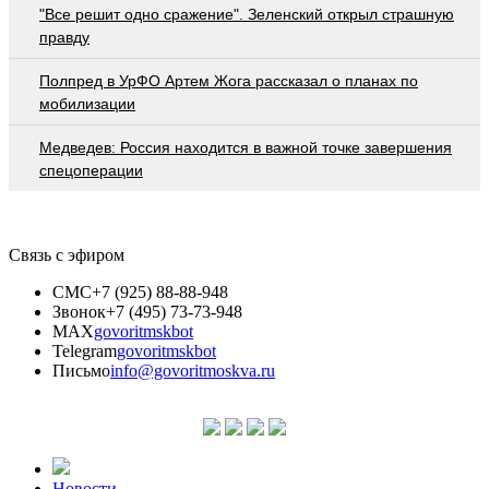
"Все решит одно сражение". Зеленский открыл страшную
правду
Полпред в УрФО Артем Жога рассказал о планах по
мобилизации
Медведев: Россия находится в важной точке завершения
спецоперации
Связь с эфиром
СМС
+7 (925) 88-88-948
Звонок
+7 (495) 73-73-948
MAX
govoritmskbot
Telegram
govoritmskbot
Письмо
info@govoritmoskva.ru
Новости