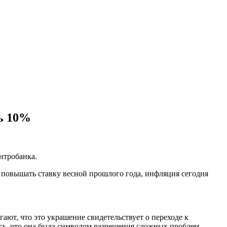
ь 10%
нтробанка.
и повышать ставку весной прошлого года, инфляция сегодня
ают, что это украшение свидетельствует о переходе к
ь, что она была символом разрешения сложных проблем,