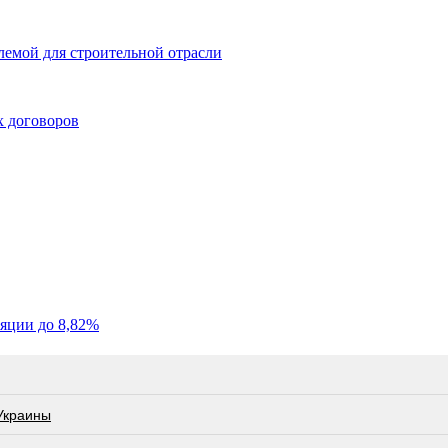
емой для строительной отрасли
х договоров
яции до 8,82%
 Украины