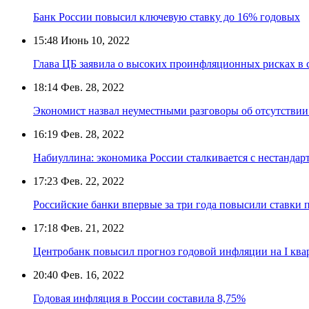
Банк России повысил ключевую ставку до 16% годовых
15:48
Июнь 10, 2022
Глава ЦБ заявила о высоких проинфляционных рисках в 
18:14
Фев. 28, 2022
Экономист назвал неуместными разговоры об отсутствии
16:19
Фев. 28, 2022
Набиуллина: экономика России сталкивается с нестандар
17:23
Фев. 22, 2022
Российские банки впервые за три года повысили ставки
17:18
Фев. 21, 2022
Центробанк повысил прогноз годовой инфляции на I квар
20:40
Фев. 16, 2022
Годовая инфляция в России составила 8,75%