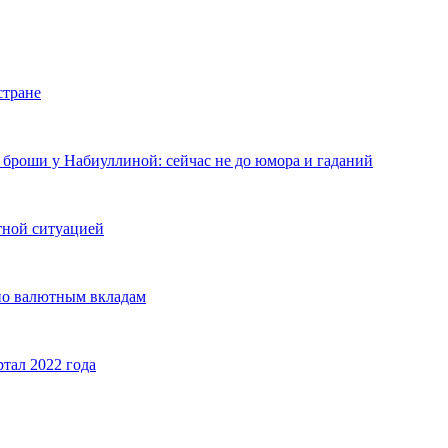
стране
 броши у Набиуллиной: сейчас не до юмора и гаданий
тной ситуацией
 по валютным вкладам
тал 2022 года