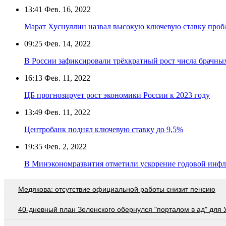
13:41
Фев. 16, 2022
Марат Хуснуллин назвал высокую ключевую ставку пробл
09:25
Фев. 14, 2022
В России зафиксировали трёхкратный рост числа брачны
16:13
Фев. 11, 2022
ЦБ прогнозирует рост экономики России к 2023 году
13:49
Фев. 11, 2022
Центробанк поднял ключевую ставку до 9,5%
19:35
Фев. 2, 2022
В Минэкономразвития отметили ускорение годовой инфл
Медякова: отсутствие официальной работы снизит пенсию
40-дневный план Зеленского обернулся "порталом в ад" для