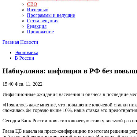
СВО
Интервью
Программы и ведущие
Сетка вещания
Редакция
Приложение
Главная
Новости
Экономика
В России
Набиуллина: инфляция в РФ без повыш
15:40
Фев. 11, 2022
Инфляционные ожидания населения и бизнеса в последние меся
«Появилось даже мнение, что повышение ключевой ставки ника
сложилась бы гораздо выше 10%, наша ставка это предотврати
Сегодня Банк России повысил ключевую ставку восьмой раз по
Глава ЦБ надела на пресс-конференцию по итогам решения регу
нейтральной денежно-кредитной политике. В прошлый раз в д