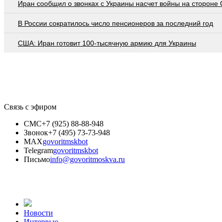
Иран сообщил о звонках с Украины насчет войны на стороне
В России сократилось число пенсионеров за последний год
США: Иран готовит 100-тысячную армию для Украины
Связь с эфиром
СМС
+7 (925) 88-88-948
Звонок
+7 (495) 73-73-948
MAX
govoritmskbot
Telegram
govoritmskbot
Письмо
info@govoritmoskva.ru
Новости
Интервью