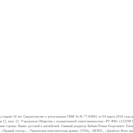
ше 16 лет. Свидетельство о регистрации СМИ Эл № 77-64961 от 04 марта 2016 года вы
ом 12, пом. 22. Учредитель Общество с ограниченной ответственностью «РУ ФМ» (123298 Мо
траны. Языки: русский и английский. Главный редактор Бабаян Роман Георгиевич. Email:
и: «Правый сектор», «Украинская повстанческая армия» (УПА), «ИГИЛ», «Джабхат Фатх а