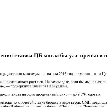
ения ставки ЦБ могла бы уже превысит
цы достигли максимумов с начала 2016 года, отметила глава Це
к не сдерживает рост цен. На самом деле, если бы мы не начал
ла», — подчеркнула Эльвира Набиуллина.
дряд и вновь на один процентный пункт — до 9,5% годовых.
лятора по ключевой ставке брошку в виде весов. СМИ предполаг
екабре Набиуллина надевала брошь «Щелкунчик». Предполагалос