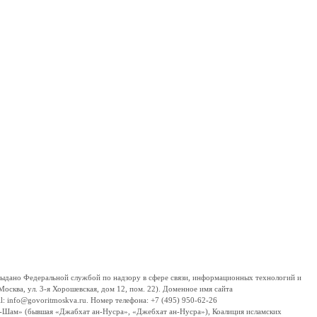
дано Федеральной службой по надзору в сфере связи, информационных технологий и
сква, ул. 3-я Хорошевская, дом 12, пом. 22). Доменное имя сайта
 info@govoritmoskva.ru. Номер телефона: +7 (495) 950-62-26
ш-Шам» (бывшая «Джабхат ан-Нусра», «Джебхат ан-Нусра»), Коалиция исламских