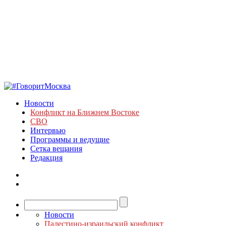
Новости
Конфликт на Ближнем Востоке
СВО
Интервью
Программы и ведущие
Сетка вещания
Редакция
Новости
Палестино-израильский конфликт