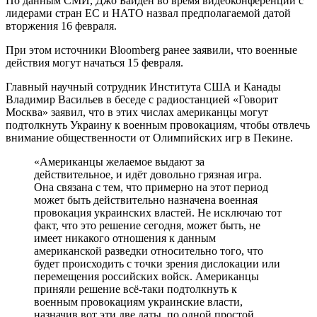
По данным СМИ, Джо Байден во время видеоконференции с
лидерами стран ЕС и НАТО назвал предполагаемой датой
вторжения 16 февраля.
При этом источники Bloomberg ранее заявили, что военные
действия могут начаться 15 февраля.
Главный научный сотрудник Института США и Канады
Владимир Васильев в беседе с радиостанцией «Говорит
Москва» заявил, что в этих числах американцы могут
подтолкнуть Украину к военным провокациям, чтобы отвлечь
внимание общественности от Олимпийских игр в Пекине.
«Американцы желаемое выдают за
действительное, и идёт довольно грязная игра.
Она связана с тем, что примерно на этот период
может быть действительно назначена военная
провокация украинских властей. Не исключаю тот
факт, что это решение сегодня, может быть, не
имеет никакого отношения к данным
американской разведки относительно того, что
будет происходить с точки зрения дислокации или
перемещения российских войск. Американцы
приняли решение всё-таки подтолкнуть к
военным провокациям украинские власти,
назначив вот эти две даты, по одной простой