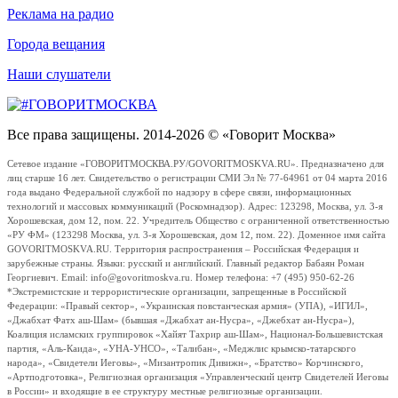
Реклама на радио
Города вещания
Наши слушатели
Все права защищены. 2014-2026 © «Говорит Москва»
Сетевое издание «ГОВОРИТМОСКВА.РУ/GOVORITMOSKVA.RU». Предназначено для
лиц старше 16 лет. Свидетельство о регистрации СМИ Эл № 77-64961 от 04 марта 2016
года выдано Федеральной службой по надзору в сфере связи, информационных
технологий и массовых коммуникаций (Роскомнадзор). Адрес: 123298, Москва, ул. 3-я
Хорошевская, дом 12, пом. 22. Учредитель Общество с ограниченной ответственностью
«РУ ФМ» (123298 Москва, ул. 3-я Хорошевская, дом 12, пом. 22). Доменное имя сайта
GOVORITMOSKVA.RU. Территория распространения – Российская Федерация и
зарубежные страны. Языки: русский и английский. Главный редактор Бабаян Роман
Георгиевич. Email: info@govoritmoskva.ru. Номер телефона: +7 (495) 950-62-26
*Экстремистские и террористические организации, запрещенные в Российской
Федерации: «Правый сектор», «Украинская повстанческая армия» (УПА), «ИГИЛ»,
«Джабхат Фатх аш-Шам» (бывшая «Джабхат ан-Нусра», «Джебхат ан-Нусра»),
Коалиция исламских группировок «Хайят Тахрир аш-Шам», Национал-Большевистская
партия, «Аль-Каида», «УНА-УНСО», «Талибан», «Меджлис крымско-татарского
народа», «Свидетели Иеговы», «Мизантропик Дивижн», «Братство» Корчинского,
«Артподготовка», Религиозная организация «Управленческий центр Свидетелей Иеговы
в России» и входящие в ее структуру местные религиозные организации.