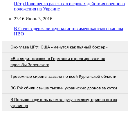
Пётр Порошенко рассказал о сроках действия военного
положения на Украине
23:16
Июнь 3, 2016
В Сочи задержали журналистов американского канала
НВО
Экс-глава ЦРУ: США «мечутся как пьяный боксер»
«Выглядит жалко»: в Германии отреагировали на
просьбы Зеленского
Тревожные сирены завыли по всей Курганской области
ВС РФ сбили свыше тысячи украинских дронов за сутки
В Польше водитель сломал руку земляку, приняв его за
украинца