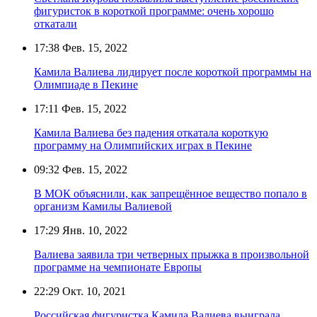
фигуристок в короткой программе: очень хорошо
откатали
17:38
Фев. 15, 2022
Камила Валиева лидирует после короткой программы на
Олимпиаде в Пекине
17:11
Фев. 15, 2022
Камила Валиева без падения откатала короткую
программу на Олимпийских играх в Пекине
09:32
Фев. 15, 2022
В МОК объяснили, как запрещённое вещество попало в
организм Камилы Валиевой
17:29
Янв. 10, 2022
Валиева заявила три четверных прыжка в произвольной
программе на чемпионате Европы
22:29
Окт. 10, 2021
Российская фигуристка Камила Валиева выиграла