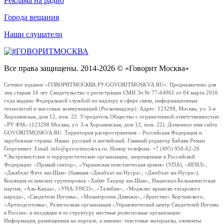
Реклама на радио
Города вещания
Наши слушатели
Все права защищены. 2014-2026 © «Говорит Москва»
Сетевое издание «ГОВОРИТМОСКВА.РУ/GOVORITMOSKVA.RU». Предназначено для
лиц старше 16 лет. Свидетельство о регистрации СМИ Эл № 77-64961 от 04 марта 2016
года выдано Федеральной службой по надзору в сфере связи, информационных
технологий и массовых коммуникаций (Роскомнадзор). Адрес: 123298, Москва, ул. 3-я
Хорошевская, дом 12, пом. 22. Учредитель Общество с ограниченной ответственностью
«РУ ФМ» (123298 Москва, ул. 3-я Хорошевская, дом 12, пом. 22). Доменное имя сайта
GOVORITMOSKVA.RU. Территория распространения – Российская Федерация и
зарубежные страны. Языки: русский и английский. Главный редактор Бабаян Роман
Георгиевич. Email: info@govoritmoskva.ru. Номер телефона: +7 (495) 950-62-26
*Экстремистские и террористические организации, запрещенные в Российской
Федерации: «Правый сектор», «Украинская повстанческая армия» (УПА), «ИГИЛ»,
«Джабхат Фатх аш-Шам» (бывшая «Джабхат ан-Нусра», «Джебхат ан-Нусра»),
Коалиция исламских группировок «Хайят Тахрир аш-Шам», Национал-Большевистская
партия, «Аль-Каида», «УНА-УНСО», «Талибан», «Меджлис крымско-татарского
народа», «Свидетели Иеговы», «Мизантропик Дивижн», «Братство» Корчинского,
«Артподготовка», Религиозная организация «Управленческий центр Свидетелей Иеговы
в России» и входящие в ее структуру местные религиозные организации.
Информация, размещенная на портале, а именно: текстовые материалы, элементы