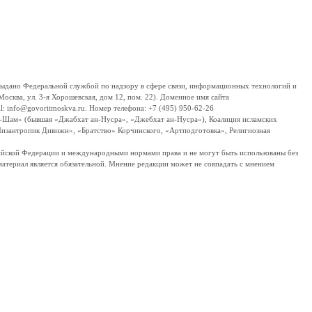
дано Федеральной службой по надзору в сфере связи, информационных технологий и
сква, ул. 3-я Хорошевская, дом 12, пом. 22). Доменное имя сайта
 info@govoritmoskva.ru. Номер телефона: +7 (495) 950-62-26
ш-Шам» (бывшая «Джабхат ан-Нусра», «Джебхат ан-Нусра»), Коалиция исламских
изантропик Дивижн», «Братство» Корчинского, «Артподготовка», Религиозная
ссийской Федерации и международными нормами права и не могут быть использованы без
материал является обязательной. Мнение редакции может не совпадать с мнением