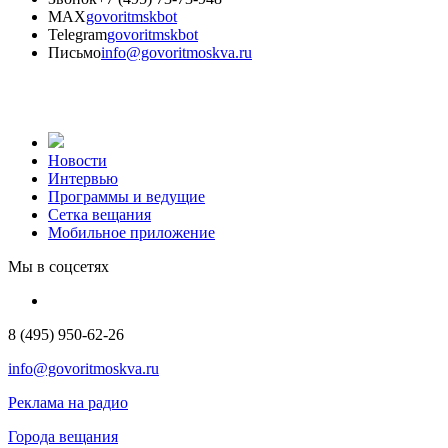
MAX
govoritmskbot
Telegram
govoritmskbot
Письмо
info@govoritmoskva.ru
Новости
Интервью
Программы и ведущие
Сетка вещания
Мобильное приложение
Мы в соцсетях
8 (495) 950-62-26
info@govoritmoskva.ru
Реклама на радио
Города вещания