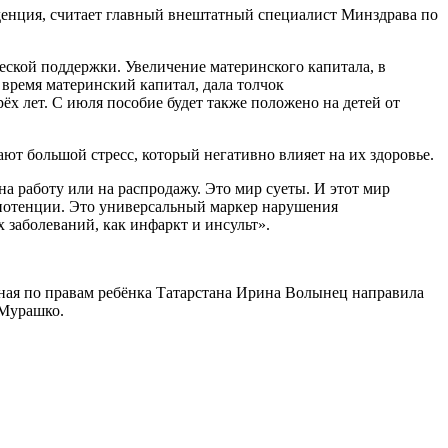
нденция, считает главный внештатный специалист Минздрава по
еской поддержки. Увеличение материнского капитала, в
ё время материнский капитал, дала толчок
ёх лет. С июля пособие будет также положено на детей от
т большой стресс, который негативно влияет на их здоровье.
 на работу или на распродажу. Это мир суеты. И этот мир
потенции. Это универсальный маркер нарушения
 заболеваний, как инфаркт и инсульт».
нная по правам ребёнка Татарстана Ирина Волынец направила
 Мурашко.