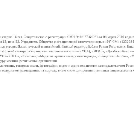
ше 16 лет. Свидетельство о регистрации СМИ Эл № 77-64961 от 04 марта 2016 года вы
ом 12, пом. 22. Учредитель Общество с ограниченной ответственностью «РУ ФМ» (123298 Мо
траны. Языки: русский и английский. Главный редактор Бабаян Роман Георгиевич. Email:
и: «Правый сектор», «Украинская повстанческая армия» (УПА), «ИГИЛ», «Джабхат Фатх а
«УНА-УНСО», «Талибан», «Меджлис крымско-татарского народа», «Свидетели Иеговы», «М
туру местные религиозные организации.
, логотипы, товарные знаки, фотографии, видео и аудио охраняются законодательством Ро
и материалов, размещенных на портале, в том числе цитировании, активная гиперссылка на 