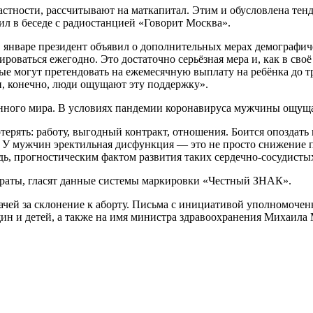
частности, рассчитывают на маткапитал. Этим и обусловлена те
л в беседе с радиостанцией «Говорит Москва».
 В январе президент объявил о дополнительных мерах демографич
роваться ежегодно. Это достаточно серьёзная мера и, как в сво
е могут претендовать на ежемесячную выплату на ребёнка до тр
 и, конечно, люди ощущают эту поддержку».
нного мира. В условиях пандемии коронавируса мужчины ощущаю
отерять: работу, выгодный контракт, отношения. Боится опоздать
. У мужчин эректильная дисфункция — это не просто снижение 
дь, прогностическим фактом развития таких сердечно-сосудистых
араты, гласят данные системы маркировки «Честный ЗНАК».
рачей за склонение к аборту. Письма с инициативой уполномоче
ин и детей, а также на имя министра здравоохранения Михаила