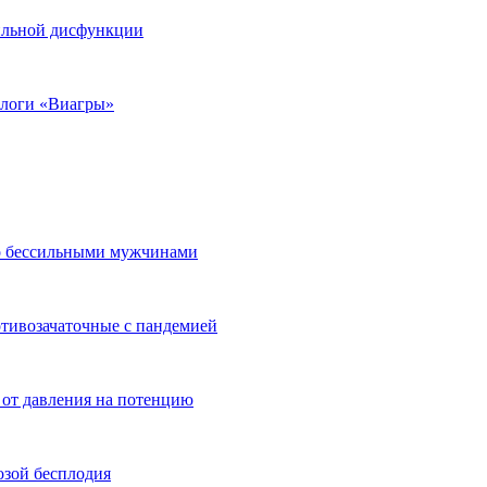
тильной дисфункции
алоги «Виагры»
но бессильными мужчинами
отивозачаточные с пандемией
 от давления на потенцию
озой бесплодия