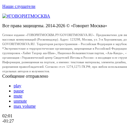
Наши слушатели
Все права защищены. 2014-2026 © «Говорит Москва»
Сетевое издание «ГОВОРИТМОСКВА.РУ/GOVORITMOSKVA.RU». Предназначено для лиц стар
массовых коммуникаций (Роскомнадзор). Адрес: 123298, Москва, ул. 3-я Хорошевская, д
GOVORITMOSKVA.RU. Территория распространения – Российская Федерация и зарубежные с
*Экстремистские и террористические организации, запрещенные в Российской Федераци
группировок «Хайят Тахрир аш-Шам», Национал-Большевистская партия, «Аль-Каида», 
организация «Управленческий центр Свидетелей Иеговы в России» и входящие в ее струк
Информация, размещенная на портале, а именно: текстовые материалы, элементы дизайна
разрешения правообладателей. Согласно ст.ст. 1274,1275 ГК РФ, при любом использовани
отдельных авторов и колумнистов.
Сообщение отправлено
play
pause
mute
unmute
max volume
02:01
-01:27