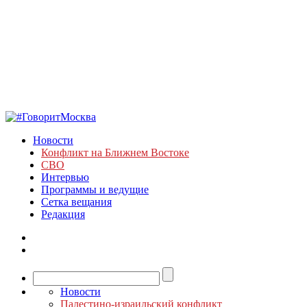
Новости
Конфликт на Ближнем Востоке
СВО
Интервью
Программы и ведущие
Сетка вещания
Редакция
Новости
Палестино-израильский конфликт