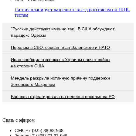
Латвия планирует разрешить въезд россиянам по ПЦР-
тестам
"Русские действуют именно так". В США обсуждают
парадокс Одессы
Перелом в СВО: сорван план Зеленского и НАТО
Иран сообщил о звонках с Украины насчет войны
на стороне США
Мендель раскрыла истинную причину поддержки
Зеленского Макроном
Варшава отреагировала на перенос посольства РФ
Связь с эфиром
СМС
+7 (925) 88-88-948
Звонок
+7 (495) 73-73-948