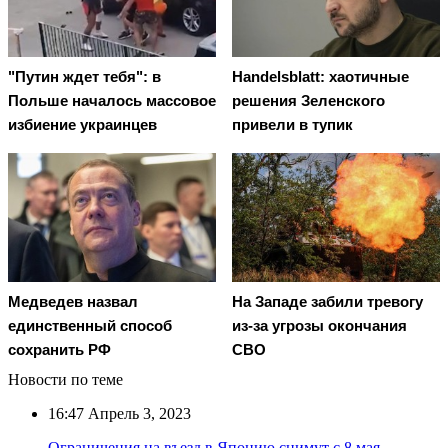
"Путин ждет тебя": в
Handelsblatt: хаотичные
Польше началось массовое
решения Зеленского
избиение украинцев
привели в тупик
Медведев назвал
На Западе забили тревогу
единственный способ
из-за угрозы окончания
сохранить РФ
СВО
Новости по теме
16:47
Апрель 3, 2023
Ограничения на въезд в Японию снимут с 8 мая