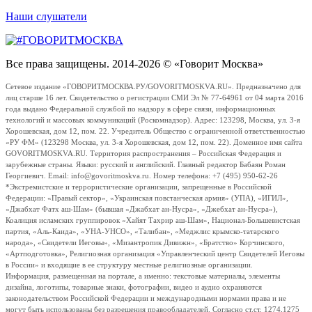
Наши слушатели
Все права защищены. 2014-2026 © «Говорит Москва»
Сетевое издание «ГОВОРИТМОСКВА.РУ/GOVORITMOSKVA.RU». Предназначено для
лиц старше 16 лет. Свидетельство о регистрации СМИ Эл № 77-64961 от 04 марта 2016
года выдано Федеральной службой по надзору в сфере связи, информационных
технологий и массовых коммуникаций (Роскомнадзор). Адрес: 123298, Москва, ул. 3-я
Хорошевская, дом 12, пом. 22. Учредитель Общество с ограниченной ответственностью
«РУ ФМ» (123298 Москва, ул. 3-я Хорошевская, дом 12, пом. 22). Доменное имя сайта
GOVORITMOSKVA.RU. Территория распространения – Российская Федерация и
зарубежные страны. Языки: русский и английский. Главный редактор Бабаян Роман
Георгиевич. Email: info@govoritmoskva.ru. Номер телефона: +7 (495) 950-62-26
*Экстремистские и террористические организации, запрещенные в Российской
Федерации: «Правый сектор», «Украинская повстанческая армия» (УПА), «ИГИЛ»,
«Джабхат Фатх аш-Шам» (бывшая «Джабхат ан-Нусра», «Джебхат ан-Нусра»),
Коалиция исламских группировок «Хайят Тахрир аш-Шам», Национал-Большевистская
партия, «Аль-Каида», «УНА-УНСО», «Талибан», «Меджлис крымско-татарского
народа», «Свидетели Иеговы», «Мизантропик Дивижн», «Братство» Корчинского,
«Артподготовка», Религиозная организация «Управленческий центр Свидетелей Иеговы
в России» и входящие в ее структуру местные религиозные организации.
Информация, размещенная на портале, а именно: текстовые материалы, элементы
дизайна, логотипы, товарные знаки, фотографии, видео и аудио охраняются
законодательством Российской Федерации и международными нормами права и не
могут быть использованы без разрешения правообладателей. Согласно ст.ст. 1274,1275