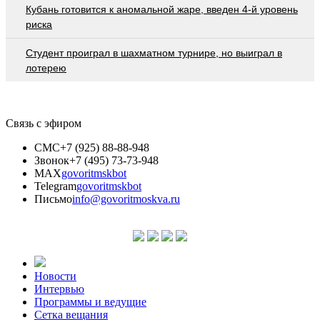
Кубань готовится к аномальной жаре, введен 4-й уровень
риска
Студент проиграл в шахматном турнире, но выиграл в
лотерею
Связь с эфиром
СМС
+7 (925) 88-88-948
Звонок
+7 (495) 73-73-948
MAX
govoritmskbot
Telegram
govoritmskbot
Письмо
info@govoritmoskva.ru
Новости
Интервью
Программы и ведущие
Сетка вещания