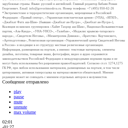
зарубежные страны. Языки: русский и английский. Главный редактор Бабаян Роман
Георгиевич. Email: info@govoritmoskva.ru. Номер телефона: +7 (495) 950-62-26
*Экстремистские и террористические организации, запрещенные в Российской
Федерации: «Правый сектор», «Украинская повстанческая армия» (УПА), «ИГИЛ»,
«Джабхат Фатх аш-Шам» (бывшая «Джабхат ан-Нусра», «Джебхат ан-Нусра»),
Коалиция исламских группировок «Хайят Тахрир аш-Шам», Национал-Большевистская
партия, «Аль-Каида», «УНА-УНСО», «Талибан», «Меджлис крымско-татарского
народа», «Свидетели Иеговы», «Мизантропик Дивижн», «Братство» Корчинского,
«Артподготовка», Религиозная организация «Управленческий центр Свидетелей Иеговы
в России» и входящие в ее структуру местные религиозные организации.
Информация, размещенная на портале, а именно: текстовые материалы, элементы
дизайна, логотипы, товарные знаки, фотографии, видео и аудио охраняются
законодательством Российской Федерации и международными нормами права и не
могут быть использованы без разрешения правообладателей. Согласно ст.ст. 1274,1275
ГК РФ, при любом использовании материалов, размещенных на портале, в том числе
цитировании, активная гиперссылка на материал является обязательной. Мнение
редакции может не совпадать с мнением отдельных авторов и колумнистов.
Сообщение отправлено
play
pause
mute
unmute
max volume
02:01
-01:27