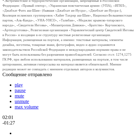
*Экстремистские и террористические организации, запрещенные в Российской
Федерации: «Правый сектор», «Украинская повстанческая армия» (УПА), «ИГИЛ»,
«Джабхат Фатх аш-Шам» (бывшая «Джабхат ан-Нусра», «Джебхат ан-Нусра»),
Коалиция исламских группировок «Хайят Тахрир аш-Шам», Национал-Большевистская
партия, «Аль-Каида», «УНА-УНСО», «Талибан», «Меджлис крымско-татарского
народа», «Свидетели Иеговы», «Мизантропик Дивижн», «Братство» Корчинского,
«Артподготовка», Религиозная организация «Управленческий центр Свидетелей Иеговы
в России» и входящие в ее структуру местные религиозные организации.
Информация, размещенная на портале, а именно: текстовые материалы, элементы
дизайна, логотипы, товарные знаки, фотографии, видео и аудио охраняются
законодательством Российской Федерации и международными нормами права и не
могут быть использованы без разрешения правообладателей. Согласно ст.ст. 1274,1275
ГК РФ, при любом использовании материалов, размещенных на портале, в том числе
цитировании, активная гиперссылка на материал является обязательной. Мнение
редакции может не совпадать с мнением отдельных авторов и колумнистов.
Сообщение отправлено
play
pause
mute
unmute
max volume
02:01
-01:27