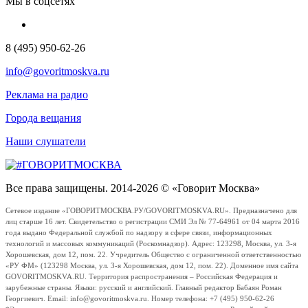
Мы в соцсетях
8 (495) 950-62-26
info@govoritmoskva.ru
Реклама на радио
Города вещания
Наши слушатели
Все права защищены. 2014-2026 © «Говорит Москва»
Сетевое издание «ГОВОРИТМОСКВА.РУ/GOVORITMOSKVA.RU». Предназначено для
лиц старше 16 лет. Свидетельство о регистрации СМИ Эл № 77-64961 от 04 марта 2016
года выдано Федеральной службой по надзору в сфере связи, информационных
технологий и массовых коммуникаций (Роскомнадзор). Адрес: 123298, Москва, ул. 3-я
Хорошевская, дом 12, пом. 22. Учредитель Общество с ограниченной ответственностью
«РУ ФМ» (123298 Москва, ул. 3-я Хорошевская, дом 12, пом. 22). Доменное имя сайта
GOVORITMOSKVA.RU. Территория распространения – Российская Федерация и
зарубежные страны. Языки: русский и английский. Главный редактор Бабаян Роман
Георгиевич. Email: info@govoritmoskva.ru. Номер телефона: +7 (495) 950-62-26