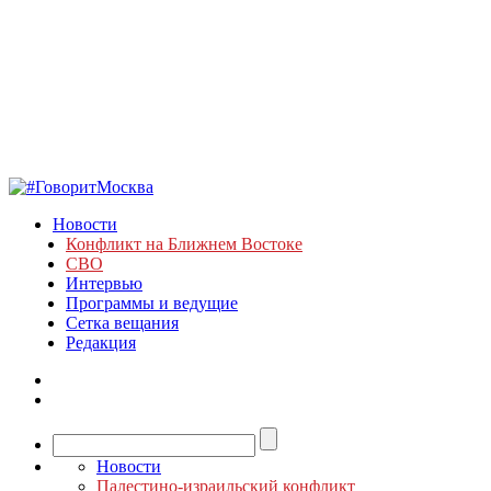
Новости
Конфликт на Ближнем Востоке
СВО
Интервью
Программы и ведущие
Сетка вещания
Редакция
Новости
Палестино-израильский конфликт