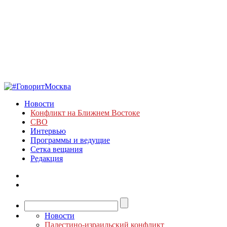
Новости
Конфликт на Ближнем Востоке
СВО
Интервью
Программы и ведущие
Сетка вещания
Редакция
Новости
Палестино-израильский конфликт