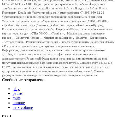
«РУ ФМ» (123298 Москва, ул. 3-я Хорошевская, дом 12, пом. 22). Доменное имя сайта
GOVORITMOSKVA.RU. Территория распространения – Российская Федерация и
зарубежные страны. Языки: русский и английский. Главный редактор Бабаян Роман
Георгиевич. Email: info@govoritmoskva.ru. Номер телефона: +7 (495) 950-62-26
*Экстремистские и террористические организации, запрещенные в Российской
Федерации: «Правый сектор», «Украинская повстанческая армия» (УПА), «ИГИЛ»,
«Джабхат Фатх аш-Шам» (бывшая «Джабхат ан-Нусра», «Джебхат ан-Нусра»),
Коалиция исламских группировок «Хайят Тахрир аш-Шам», Национал-Большевистская
партия, «Аль-Каида», «УНА-УНСО», «Талибан», «Меджлис крымско-татарского
народа», «Свидетели Иеговы», «Мизантропик Дивижн», «Братство» Корчинского,
«Артподготовка», Религиозная организация «Управленческий центр Свидетелей Иеговы
в России» и входящие в ее структуру местные религиозные организации.
Информация, размещенная на портале, а именно: текстовые материалы, элементы
дизайна, логотипы, товарные знаки, фотографии, видео и аудио охраняются
законодательством Российской Федерации и международными нормами права и не
могут быть использованы без разрешения правообладателей. Согласно ст.ст. 1274,1275
ГК РФ, при любом использовании материалов, размещенных на портале, в том числе
цитировании, активная гиперссылка на материал является обязательной. Мнение
редакции может не совпадать с мнением отдельных авторов и колумнистов.
Сообщение отправлено
play
pause
mute
unmute
max volume
02:01