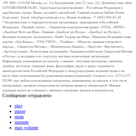
«РУ ФМ» (123298 Москва, ул. 3-я Хорошевская, дом 12, пом. 22). Доменное имя сайта
GOVORITMOSKVA.RU. Территория распространения – Российская Федерация и
зарубежные страны. Языки: русский и английский. Главный редактор Бабаян Роман
Георгиевич. Email: info@govoritmoskva.ru. Номер телефона: +7 (495) 950-62-26
*Экстремистские и террористические организации, запрещенные в Российской
Федерации: «Правый сектор», «Украинская повстанческая армия» (УПА), «ИГИЛ»,
«Джабхат Фатх аш-Шам» (бывшая «Джабхат ан-Нусра», «Джебхат ан-Нусра»),
Коалиция исламских группировок «Хайят Тахрир аш-Шам», Национал-Большевистская
партия, «Аль-Каида», «УНА-УНСО», «Талибан», «Меджлис крымско-татарского
народа», «Свидетели Иеговы», «Мизантропик Дивижн», «Братство» Корчинского,
«Артподготовка», Религиозная организация «Управленческий центр Свидетелей Иеговы
в России» и входящие в ее структуру местные религиозные организации.
Информация, размещенная на портале, а именно: текстовые материалы, элементы
дизайна, логотипы, товарные знаки, фотографии, видео и аудио охраняются
законодательством Российской Федерации и международными нормами права и не
могут быть использованы без разрешения правообладателей. Согласно ст.ст. 1274,1275
ГК РФ, при любом использовании материалов, размещенных на портале, в том числе
цитировании, активная гиперссылка на материал является обязательной. Мнение
редакции может не совпадать с мнением отдельных авторов и колумнистов.
Сообщение отправлено
play
pause
mute
unmute
max volume