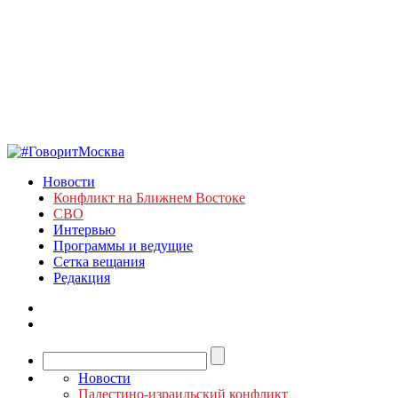
Новости
Конфликт на Ближнем Востоке
СВО
Интервью
Программы и ведущие
Сетка вещания
Редакция
Новости
Палестино-израильский конфликт