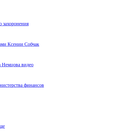
о захоронения
зами Ксении Собчак
а Немцова видео
нистерства финансов
ище