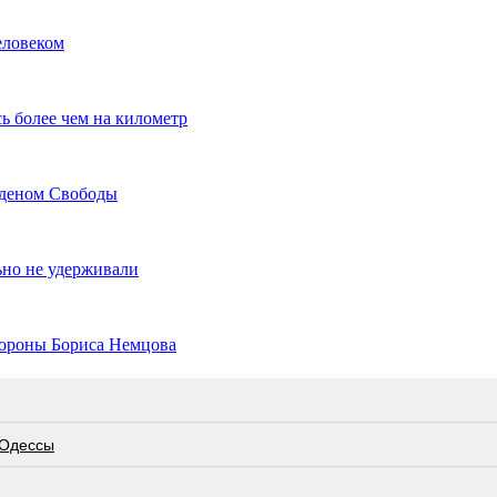
еловеком
ь более чем на километр
рденом Свободы
ьно не удерживали
хороны Бориса Немцова
 Одессы