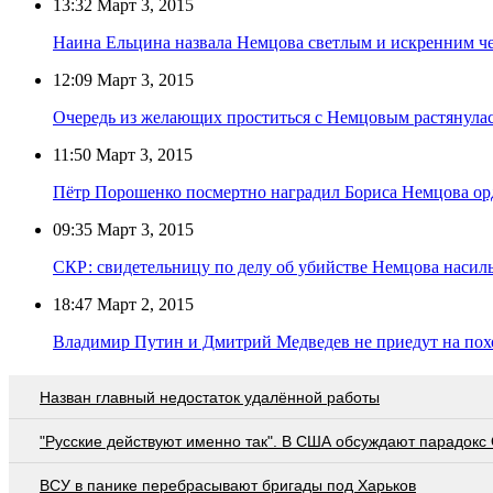
13:32
Март 3, 2015
Наина Ельцина назвала Немцова светлым и искренним ч
12:09
Март 3, 2015
Очередь из желающих проститься с Немцовым растянулас
11:50
Март 3, 2015
Пётр Порошенко посмертно наградил Бориса Немцова о
09:35
Март 3, 2015
СКР: свидетельницу по делу об убийстве Немцова насил
18:47
Март 2, 2015
Владимир Путин и Дмитрий Медведев не приедут на по
Назван главный недостаток удалённой работы
"Русские действуют именно так". В США обсуждают парадокс
ВСУ в панике перебрасывают бригады под Харьков