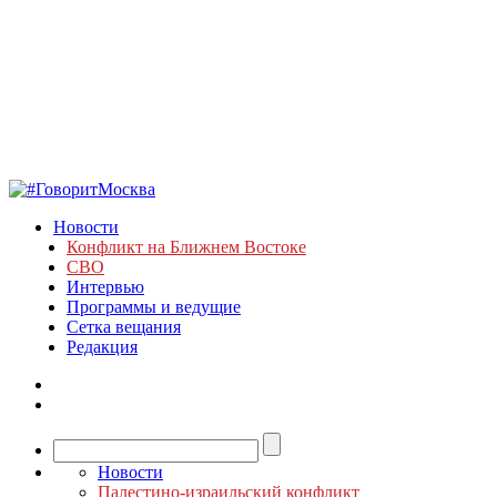
Новости
Конфликт на Ближнем Востоке
СВО
Интервью
Программы и ведущие
Сетка вещания
Редакция
Новости
Палестино-израильский конфликт