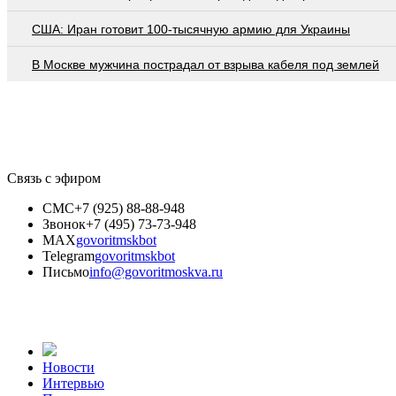
США: Иран готовит 100-тысячную армию для Украины
В Москве мужчина пострадал от взрыва кабеля под землей
Связь с эфиром
СМС
+7 (925) 88-88-948
Звонок
+7 (495) 73-73-948
MAX
govoritmskbot
Telegram
govoritmskbot
Письмо
info@govoritmoskva.ru
Новости
Интервью