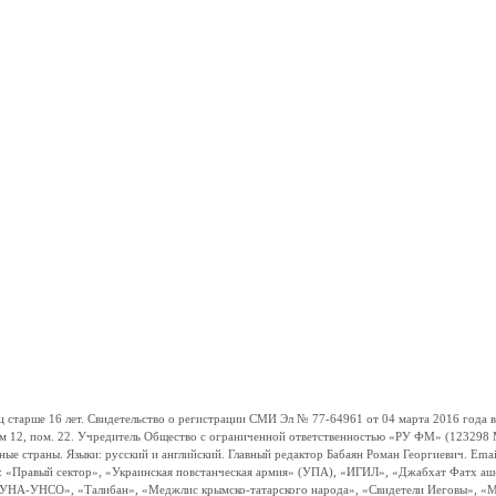
ше 16 лет. Свидетельство о регистрации СМИ Эл № 77-64961 от 04 марта 2016 года вы
ом 12, пом. 22. Учредитель Общество с ограниченной ответственностью «РУ ФМ» (123298 Мо
траны. Языки: русский и английский. Главный редактор Бабаян Роман Георгиевич. Email:
и: «Правый сектор», «Украинская повстанческая армия» (УПА), «ИГИЛ», «Джабхат Фатх а
«УНА-УНСО», «Талибан», «Меджлис крымско-татарского народа», «Свидетели Иеговы», «М