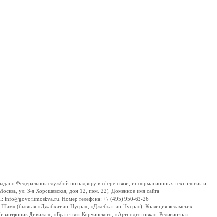
дано Федеральной службой по надзору в сфере связи, информационных технологий и
сква, ул. 3-я Хорошевская, дом 12, пом. 22). Доменное имя сайта
 info@govoritmoskva.ru. Номер телефона: +7 (495) 950-62-26
ш-Шам» (бывшая «Джабхат ан-Нусра», «Джебхат ан-Нусра»), Коалиция исламских
изантропик Дивижн», «Братство» Корчинского, «Артподготовка», Религиозная