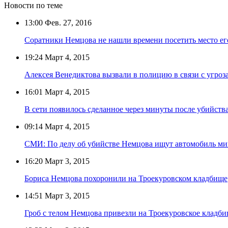
Новости по теме
13:00
Фев. 27, 2016
Соратники Немцова не нашли времени посетить место ег
19:24
Март 4, 2015
Алексея Венедиктова вызвали в полицию в связи с угро
16:01
Март 4, 2015
В сети появилось сделанное через минуты после убийств
09:14
Март 4, 2015
СМИ: По делу об убийстве Немцова ищут автомобиль ми
16:20
Март 3, 2015
Бориса Немцова похоронили на Троекуровском кладбище
14:51
Март 3, 2015
Гроб с телом Немцова привезли на Троекуровское кладб