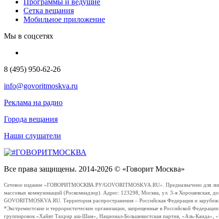
Программы и ведущие
Сетка вещания
Мобильное приложение
Мы в соцсетях
8 (495) 950-62-26
info@govoritmoskva.ru
Реклама на радио
Города вещания
Наши слушатели
Все права защищены. 2014-2026 © «Говорит Москва»
Сетевое издание «ГОВОРИТМОСКВА.РУ/GOVORITMOSKVA.RU». Предназначено для лиц стар
массовых коммуникаций (Роскомнадзор). Адрес: 123298, Москва, ул. 3-я Хорошевская, д
GOVORITMOSKVA.RU. Территория распространения – Российская Федерация и зарубежные с
*Экстремистские и террористические организации, запрещенные в Российской Федераци
группировок «Хайят Тахрир аш-Шам», Национал-Большевистская партия, «Аль-Каида», 