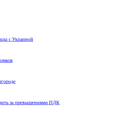
ницы с Украиной
ломков
лгороде
ледить за превышениями ПДК