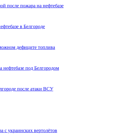
ой после пожара на нефтебазе
ефтебазе в Белгороде
зможном дефиците топлива
 нефтебазе под Белгородом
лгороде после атаки ВСУ
ра с украинских вертолётов