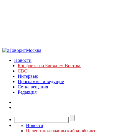
Новости
Конфликт на Ближнем Востоке
СВО
Интервью
Программы и ведущие
Сетка вещания
Редакция
Новости
Палестино-израильский конфликт