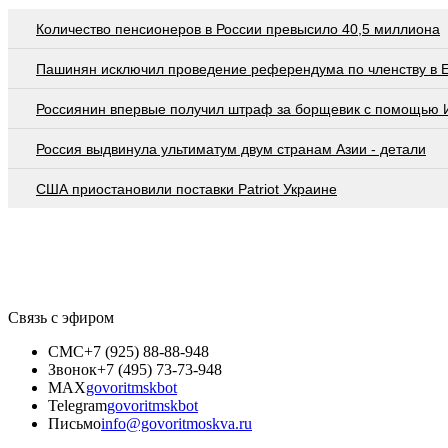
Количество пенсионеров в России превысило 40,5 миллиона
Пашинян исключил проведение референдума по членству в 
Россиянин впервые получил штраф за борщевик с помощью 
Россия выдвинула ультиматум двум странам Азии - детали
США приостановили поставки Patriot Украине
Связь с эфиром
СМС
+7 (925) 88-88-948
Звонок
+7 (495) 73-73-948
MAX
govoritmskbot
Telegram
govoritmskbot
Письмо
info@govoritmoskva.ru