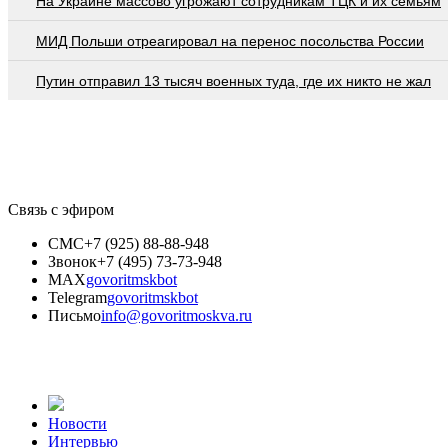
На Украине массово угрожают сотрудникам ТЦК и их семьям
МИД Польши отреагировал на перенос посольства России
Путин отправил 13 тысяч военных туда, где их никто не жал
Связь с эфиром
СМС
+7 (925) 88-88-948
Звонок
+7 (495) 73-73-948
MAX
govoritmskbot
Telegram
govoritmskbot
Письмо
info@govoritmoskva.ru
Новости
Интервью