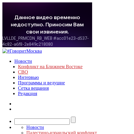
Новости
Конфликт на Ближнем Востоке
СВО
Интервью
Программы и ведущие
Сетка вещания
Редакция
Новости
Палестино-израильский конфликт