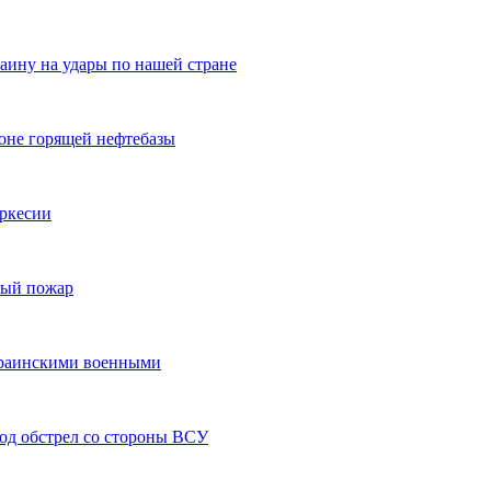
ину на удары по нашей стране
оне горящей нефтебазы
еркесии
ный пожар
украинскими военными
од обстрел со стороны ВСУ