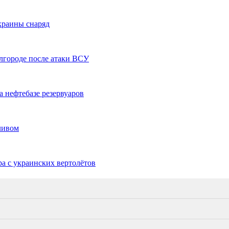
краины снаряд
лгороде после атаки ВСУ
 нефтебазе резервуаров
пливом
ра с украинских вертолётов