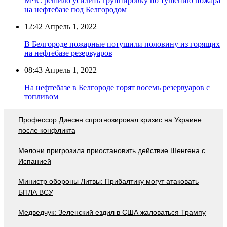
МЧС решило усилить группировку по тушению пожара
на нефтебазе под Белгородом
12:42
Апрель 1, 2022
В Белгороде пожарные потушили половину из горящих
на нефтебазе резервуаров
08:43
Апрель 1, 2022
На нефтебазе в Белгороде горят восемь резервуаров с
топливом
Профессор Диесен спрогнозировал кризис на Украине
после конфликта
Мелони пригрозила приостановить действие Шенгена с
Испанией
Министр обороны Литвы: Прибалтику могут атаковать
БПЛА ВСУ
Медведчук: Зеленский ездил в США жаловаться Трампу