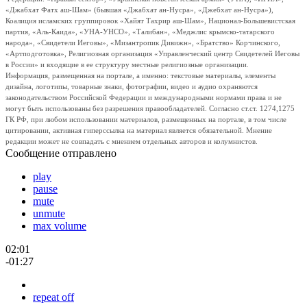
«Джабхат Фатх аш-Шам» (бывшая «Джабхат ан-Нусра», «Джебхат ан-Нусра»),
Коалиция исламских группировок «Хайят Тахрир аш-Шам», Национал-Большевистская
партия, «Аль-Каида», «УНА-УНСО», «Талибан», «Меджлис крымско-татарского
народа», «Свидетели Иеговы», «Мизантропик Дивижн», «Братство» Корчинского,
«Артподготовка», Религиозная организация «Управленческий центр Свидетелей Иеговы
в России» и входящие в ее структуру местные религиозные организации.
Информация, размещенная на портале, а именно: текстовые материалы, элементы
дизайна, логотипы, товарные знаки, фотографии, видео и аудио охраняются
законодательством Российской Федерации и международными нормами права и не
могут быть использованы без разрешения правообладателей. Согласно ст.ст. 1274,1275
ГК РФ, при любом использовании материалов, размещенных на портале, в том числе
цитировании, активная гиперссылка на материал является обязательной. Мнение
редакции может не совпадать с мнением отдельных авторов и колумнистов.
Сообщение отправлено
play
pause
mute
unmute
max volume
02:01
-01:27
repeat off