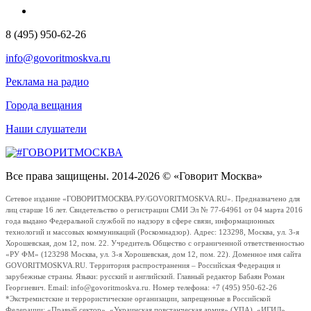
8 (495) 950-62-26
info@govoritmoskva.ru
Реклама на радио
Города вещания
Наши слушатели
Все права защищены. 2014-2026 © «Говорит Москва»
Сетевое издание «ГОВОРИТМОСКВА.РУ/GOVORITMOSKVA.RU». Предназначено для
лиц старше 16 лет. Свидетельство о регистрации СМИ Эл № 77-64961 от 04 марта 2016
года выдано Федеральной службой по надзору в сфере связи, информационных
технологий и массовых коммуникаций (Роскомнадзор). Адрес: 123298, Москва, ул. 3-я
Хорошевская, дом 12, пом. 22. Учредитель Общество с ограниченной ответственностью
«РУ ФМ» (123298 Москва, ул. 3-я Хорошевская, дом 12, пом. 22). Доменное имя сайта
GOVORITMOSKVA.RU. Территория распространения – Российская Федерация и
зарубежные страны. Языки: русский и английский. Главный редактор Бабаян Роман
Георгиевич. Email: info@govoritmoskva.ru. Номер телефона: +7 (495) 950-62-26
*Экстремистские и террористические организации, запрещенные в Российской
Федерации: «Правый сектор», «Украинская повстанческая армия» (УПА), «ИГИЛ»,