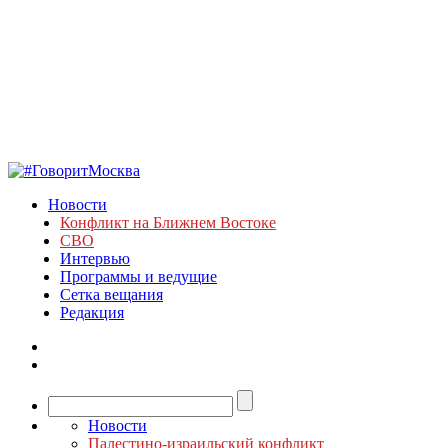
Новости
Конфликт на Ближнем Востоке
СВО
Интервью
Программы и ведущие
Сетка вещания
Редакция
Новости
Палестино-израильский конфликт